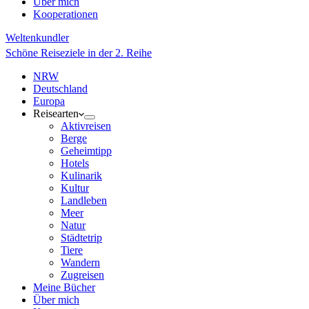
Über mich
Kooperationen
Weltenkundler
Schöne Reiseziele in der 2. Reihe
NRW
Deutschland
Europa
Reisearten
Aktivreisen
Berge
Geheimtipp
Hotels
Kulinarik
Kultur
Landleben
Meer
Natur
Städtetrip
Tiere
Wandern
Zugreisen
Meine Bücher
Über mich