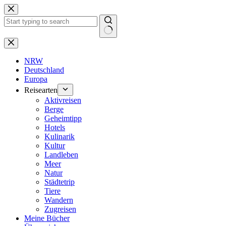
Zum
Inhalt
springen
Keine
Ergebnisse
NRW
Deutschland
Europa
Reisearten
Aktivreisen
Berge
Geheimtipp
Hotels
Kulinarik
Kultur
Landleben
Meer
Natur
Städtetrip
Tiere
Wandern
Zugreisen
Meine Bücher