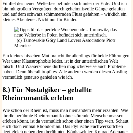
Fünftel des neuen Welterbes befinden sich unter der Erde. Und ich
bin mit großem Vergnügen durch geheimnisvolle Gänge gelaufen
und auf dem schwarz schimmernden Fluss gefahren – wirklich ein
kleines Abenteuer. Nicht nur für Kinder.
(c) Tarnowskie Góry Land Lovers Association/ Piotr
Miemiec
Ein kleines bisschen Mut braucht ihr allerdings für beide Führungen.
Wer unter Klaustrophobie leidet, ist in der unterirdischen Welt
falsch. Und Wasserscheue dürften möglicherweise auch Probleme
haben. Denn überall tropft es. Alle anderen werden diesen Ausflug
vermutlich genauso genießen wie ich.
8.) Für Nostalgiker – geballte
Rheinromantik erleben
Wie schön der Rhein ist, muss man niemandem mehr erzählen. Wie
ihr die berühmte Rheinromantik ohne störende Menschenmassen
erleben könnt, ist da vermutlich schon eher einen Tipp wert. Schaut
euch doch einmal Rhöndorf an. Das idyllische Fachwerkörtchen
liegt gleich neben dem berühmten Königswinter. Konrad Adenauer