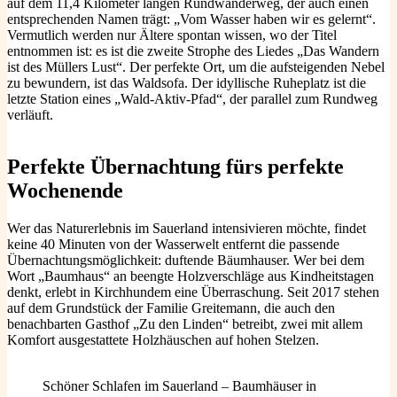
auf dem 11,4 Kilometer langen Rundwanderweg, der auch einen
entsprechenden Namen trägt: „Vom Wasser haben wir es gelernt“.
Vermutlich werden nur Ältere spontan wissen, wo der Titel
entnommen ist: es ist die zweite Strophe des Liedes „Das Wandern
ist des Müllers Lust“. Der perfekte Ort, um die aufsteigenden Nebel
zu bewundern, ist das Waldsofa. Der idyllische Ruheplatz ist die
letzte Station eines „Wald-Aktiv-Pfad“, der parallel zum Rundweg
verläuft.
Perfekte Übernachtung fürs perfekte
Wochenende
Wer das Naturerlebnis im Sauerland intensivieren möchte, findet
keine 40 Minuten von der Wasserwelt entfernt die passende
Übernachtungsmöglichkeit: duftende Bäumhauser. Wer bei dem
Wort „Baumhaus“ an beengte Holzverschläge aus Kindheitstagen
denkt, erlebt in Kirchhundem eine Überraschung. Seit 2017 stehen
auf dem Grundstück der Familie Greitemann, die auch den
benachbarten Gasthof „Zu den Linden“ betreibt, zwei mit allem
Komfort ausgestattete Holzhäuschen auf hohen Stelzen.
Schöner Schlafen im Sauerland – Baumhäuser in