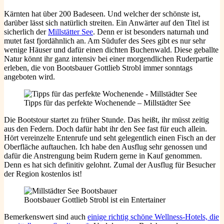
Kärnten hat über 200 Badeseen. Und welcher der schönste ist,
darüber lässt sich natürlich streiten. Ein Anwärter auf den Titel ist
sicherlich der
Millstätter See
. Denn er ist besonders naturnah und
mutet fast fjordähnlich an. Am Südufer des Sees gibt es nur sehr
wenige Häuser und dafür einen dichten Buchenwald. Diese geballte
Natur könnt ihr ganz intensiv bei einer morgendlichen Ruderpartie
erleben, die von Bootsbauer Gottlieb Strobl immer sonntags
angeboten wird.
Tipps für das perfekte Wochenende – Millstädter See
Die Bootstour startet zu früher Stunde. Das heißt, ihr müsst zeitig
aus den Federn. Doch dafür habt ihr den See fast für euch allein.
Hört vereinzelte Entenrufe und seht gelegentlich einen Fisch an der
Oberfläche auftauchen. Ich habe den Ausflug sehr genossen und
dafür die Anstrengung beim Rudern gerne in Kauf genommen.
Denn es hat sich definitiv gelohnt. Zumal der Ausflug für Besucher
der Region kostenlos ist!
Bootsbauer Gottlieb Strobl ist ein Entertainer
Bemerkenswert sind auch
einige richtig schöne Wellness-Hotels, die