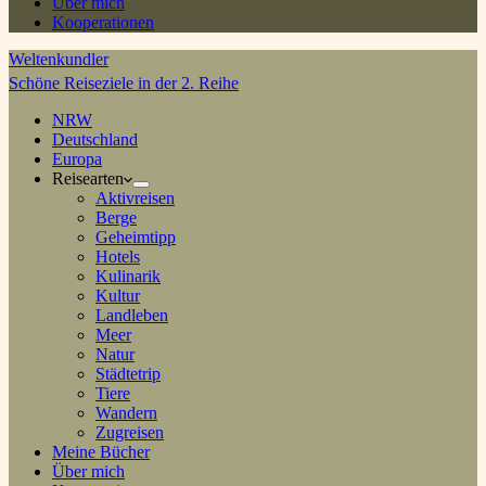
Über mich
Kooperationen
Weltenkundler
Schöne Reiseziele in der 2. Reihe
NRW
Deutschland
Europa
Reisearten
Aktivreisen
Berge
Geheimtipp
Hotels
Kulinarik
Kultur
Landleben
Meer
Natur
Städtetrip
Tiere
Wandern
Zugreisen
Meine Bücher
Über mich