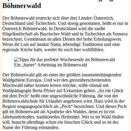
Böhmerwald
Der Böhmerwald erstreckt sich über drei Länder: Österreich,
Deutschland und Tschechien. Und streng genommen, heißt er nur in
Österreich Böhmerwald. In Deutschland wird die sanfte
Hügellandschaft als Bayrischer Wald und in Tschechien als Sumava
bezeichnet. Gemeinsam ist allen Dreien der hohe Erholungswert.
Wenn ihr Lust auf intakte Natur, lebendige Traditionen und eine
regionale Küche habt, werdet ihr euch hier wohlfühlen.
Ein „harter“ Arbeitstag im Böhmerwald
Der Böhmerwald gilt als eines der größten zusammenhängenden
Waldgebiete Europas. Und wer den grenzüberschreitenden
Mischwald näher kennen lernen möchte, sollte einmal mit
Waldpädagogin Berta Pfoser auf Exkursion gehen. „So ein Glück
mit dem Pech“ heißt eine ungewöhnliche Führung, die von der
Böhmerwaldschule für Urlauber angeboten wird. Harz wird in der
Region umgangssprachlich als „Pech“ bezeichnet
.
Und dieses Pech
gilt im Böhmerwald als Apotheke des Waldes, denn es ist ein
Jahrhundertealtes, traditionelles Heilmittel. Wer es im Wald finden
will, braucht allerdings schon ein bisschen Glück und so ist der
Name der Führung entstanden.