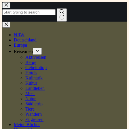
Zum
Inhalt
springen
Keine
Ergebnisse
NRW
Deutschland
Europa
Reisearten
Aktivreisen
Berge
Geheimtipp
Hotels
Kulinarik
Kultur
Landleben
Meer
Natur
Städtetrip
Tiere
Wandern
Zugreisen
Meine Bücher