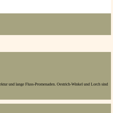
tektur und lange Fluss-Promenaden. Oestrich-Winkel und Lorch sind