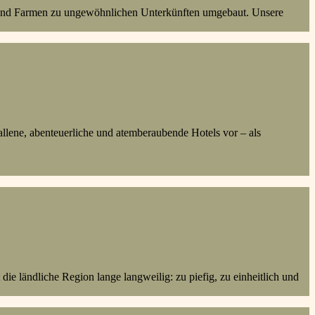
n und Farmen zu ungewöhnlichen Unterkünften umgebaut. Unsere
fallene, abenteuerliche und atemberaubende Hotels vor – als
e ländliche Region lange langweilig: zu piefig, zu einheitlich und