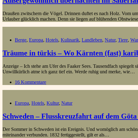
Außergewöhnlich übernachten im Sauerland
Draußen zwitschern die Vögel. Drinnen duftet es nach Holz. Vom umg
Urlauber glücklich machen. Denn sie liegen auf blühenden Obstwie
Berge
,
Europa
,
Hotels
,
Kulinarik
,
Landleben
,
Natur
,
Tiere
,
Wan
Träume in türkis – Wo Kärnten (fast) karib
Anzeige – Ich stehe am Ufer des Faaker Sees. Tausendfach spiegelt si
Unwillkürlich atme ich ganz tief ein. Werde ruhig und merke, wie…
16 Kommentare
Europa
,
Hotels
,
Kultur
,
Natur
Schweden – Flusskreuzfahrt auf dem Göta
Der Sommer in Schweden ist ein Ereignis. Und womöglich am schönst
miteinander verbunden. 1832 fertiggestellt, gilt er als…