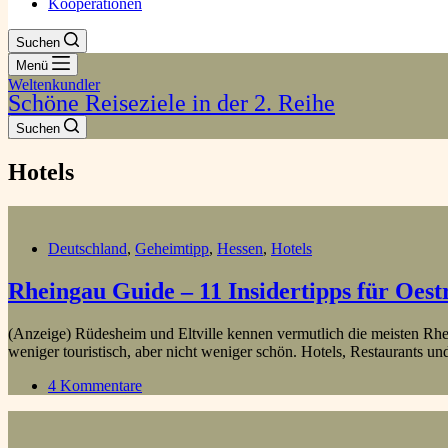
Kooperationen
Suchen
Menü
Weltenkundler
Schöne Reiseziele in der 2. Reihe
Suchen
Hotels
Deutschland
,
Geheimtipp
,
Hessen
,
Hotels
Rheingau Guide – 11 Insidertipps für Oes
(Anzeige) Rüdesheim und Eltville kennen vermutlich die meisten Rhe
weniger touristisch, aber nicht weniger schön. Hotels, Restaurants 
4 Kommentare