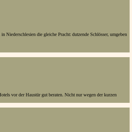
 in Niederschlesien die gleiche Pracht: dutzende Schlösser, umgeben
Hotels vor der Haustür gut beraten. Nicht nur wegen der kurzen