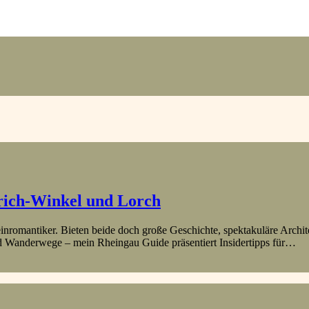
trich-Winkel und Lorch
inromantiker. Bieten beide doch große Geschichte, spektakuläre Archi
und Wanderwege – mein Rheingau Guide präsentiert Insidertipps für…