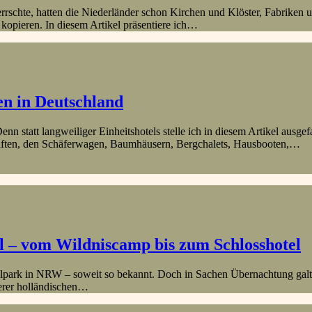
rrschte, hatten die Niederländer schon Kirchen und Klöster, Fabrike
 kopieren. In diesem Artikel präsentiere ich…
en in Deutschland
nn statt langweiliger Einheitshotels stelle ich in diesem Artikel ausge
künften, den Schäferwagen, Baumhäusern, Bergchalets, Hausbooten,…
l – vom Wildniscamp bis zum Schlosshotel
lpark in NRW – soweit so bekannt. Doch in Sachen Übernachtung galt di
nserer holländischen…