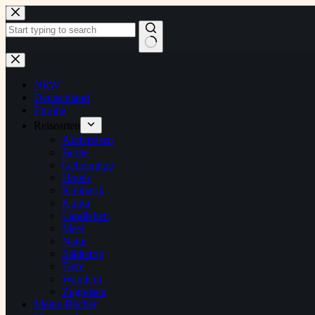
Zum
Inhalt
springen
Keine
Ergebnisse
NRW
Deutschland
Europa
Reisearten
Aktivreisen
Berge
Geheimtipp
Hotels
Kulinarik
Kultur
Landleben
Meer
Natur
Städtetrip
Tiere
Wandern
Zugreisen
Meine Bücher