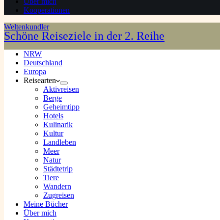
Über mich
Kooperationen
Weltenkundler
Schöne Reiseziele in der 2. Reihe
NRW
Deutschland
Europa
Reisearten
Aktivreisen
Berge
Geheimtipp
Hotels
Kulinarik
Kultur
Landleben
Meer
Natur
Städtetrip
Tiere
Wandern
Zugreisen
Meine Bücher
Über mich