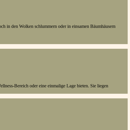
. Hoch in den Wolken schlummern oder in einsamen Bäumhäusern
ellness-Bereich oder eine einmalige Lage bieten. Sie liegen