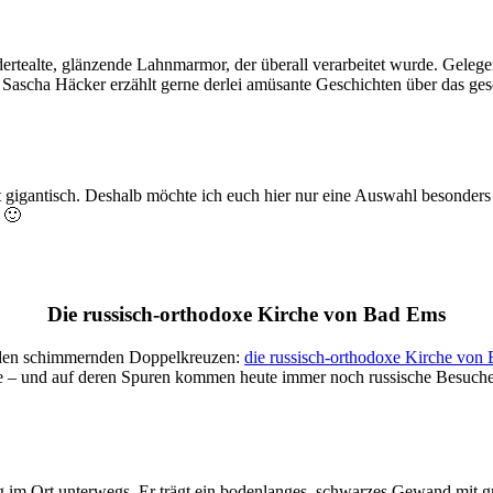
dertealte, glänzende Lahnmarmor, der überall verarbeitet wurde. Geleg
f Sascha Häcker erzählt gerne derlei amüsante Geschichten über das ge
gigantisch. Deshalb möchte ich euch hier nur eine Auswahl besonders 
 🙂
Die russisch-orthodoxe Kirche von Bad Ems
golden schimmernden Doppelkreuzen:
die russisch-orthodoxe Kirche von
milie – und auf deren Spuren kommen heute immer noch russische Besuc
ßig im Ort unterwegs. Er trägt ein bodenlanges, schwarzes Gewand mit g