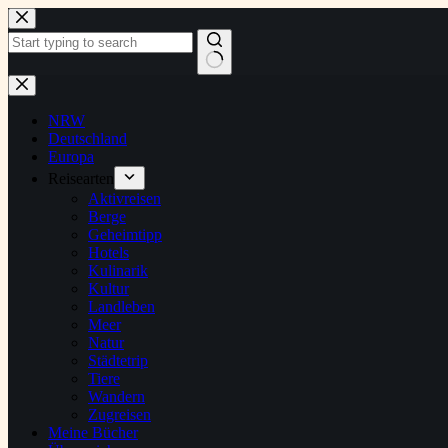
Zum
Inhalt
springen
Keine
Ergebnisse
NRW
Deutschland
Europa
Reisearten
Aktivreisen
Berge
Geheimtipp
Hotels
Kulinarik
Kultur
Landleben
Meer
Natur
Städtetrip
Tiere
Wandern
Zugreisen
Meine Bücher