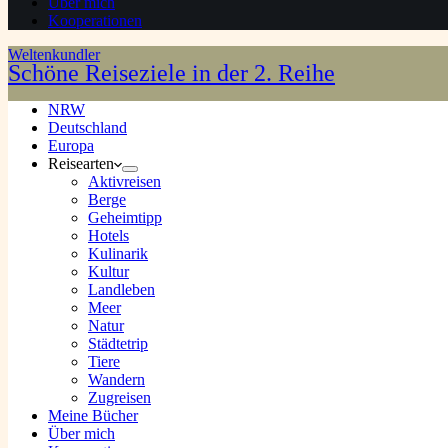
Über mich
Kooperationen
Weltenkundler
Schöne Reiseziele in der 2. Reihe
NRW
Deutschland
Europa
Reisearten
Aktivreisen
Berge
Geheimtipp
Hotels
Kulinarik
Kultur
Landleben
Meer
Natur
Städtetrip
Tiere
Wandern
Zugreisen
Meine Bücher
Über mich