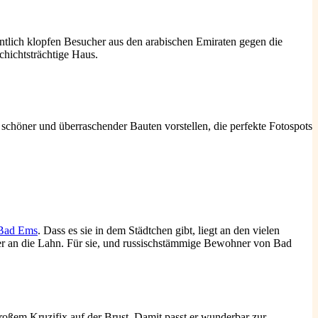
entlich klopfen Besucher aus den arabischen Emiraten gegen die
schichtsträchtige Haus.
schöner und überraschender Bauten vorstellen, die perfekte Fotospots
 Bad Ems
. Dass es sie in dem Städtchen gibt, liegt an den vielen
her an die Lahn. Für sie, und russischstämmige Bewohner von Bad
roßem Kruzifix auf der Brust. Damit passt er wunderbar zur