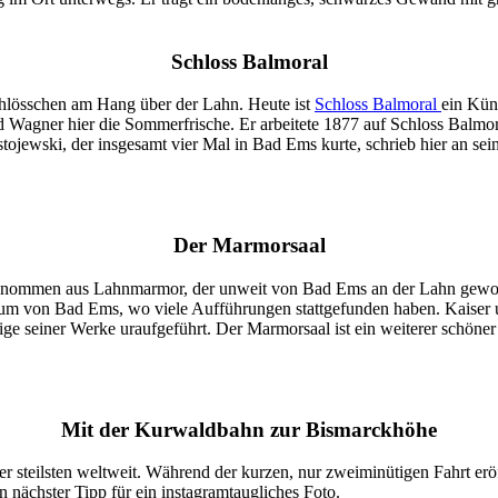
Schloss Balmoral
chlösschen am Hang über der Lahn. Heute ist
Schloss Balmoral
ein Küns
d Wagner hier die Sommerfrische. Er arbeitete 1877 auf Schloss Balmora
ostojewski, der insgesamt vier Mal in Bad Ems kurte, schrieb hier an
Der Marmorsaal
enommen aus Lahnmarmor, der unweit von Bad Ems an der Lahn gewonnen
trum von Bad Ems, wo viele Aufführungen stattgefunden haben. Kaiser 
nige seiner Werke uraufgeführt. Der Marmorsaal ist ein weiterer schöner 
Mit der Kurwaldbahn zur Bismarckhöhe
 der steilsten weltweit. Während der kurzen, nur zweiminütigen Fahrt er
 nächster Tipp für ein instagramtaugliches Foto.