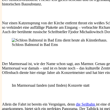
historischen Bausubstanz.
Nur einen Katzensprung von der Kirche entfernt thront ein weißes S
so verkündet eine auffällige Plakette am Eingang – verbrachte Richar
Auch der berühmte russische Schriftsteller Fjodor Michailowitsch D
Schloss Balmoral in Bad Ems
Der Marmorsaal ist, wie der Name schon sagt, aus Marmor. Genau g
Marmorsaal war damals – und ist es heute noch – das kulturelle Zen
Offenbach diente hier einige Jahre als Konzertmeister und hat hier ei
Im Marmorsaal fanden (und finden) Konzerte statt
Allein die Fahrt ist bereits ein Vergnügen, denn
die Seilbahn
ist eine
angekommen, bietet sich ein perfektes Panorama. Der Talblick ist mein