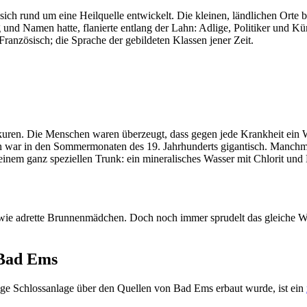
 sich rund um eine Heilquelle entwickelt. Die kleinen, ländlichen Orte 
 und Namen hatte, flanierte entlang der Lahn: Adlige, Politiker und K
anzösisch; die Sprache der gebildeten Klassen jener Zeit.
kuren. Die Menschen waren überzeugt, dass gegen jede Krankheit ein W
 war in den Sommermonaten des 19. Jahrhunderts gigantisch. Manchmal
nem ganz speziellen Trunk: ein mineralisches Wasser mit Chlorit und Na
g wie adrette Brunnenmädchen. Doch noch immer sprudelt das gleiche
 Bad Ems
lige Schlossanlage über den Quellen von Bad Ems erbaut wurde, ist ein