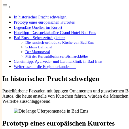
In historischer Pracht schwelgen
Prototyp eines europäischen Kurortes
Legendäre Quellen im Kurort
Hoteltipp: Das spektakuläre Grand Hotel Bad Ems
Bad Ems – Sehenswürdigkeiten
Die russisch-orthodoxe Kirche von Bad Ems
Schloss Balmoral
Der Marmorsaal
Mit der Kurwaldbahn zur Bismarckhöhe
Geheimtipp: Ayurveda- und Lahntalklinik in Bad Ems
Weiterlesen – die Region erkunden….
In historischer Pracht schwelgen
Pastellfarbene Fassaden mit üppigen Ornamenten und gusseisernen Bal
Autos, die heute anstelle von Kutschen fahren, würden die Menschen f
Welterbe ausschlaggebend.
Prototyp eines europäischen Kurortes