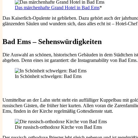
Das märchenhafte Grand Hotel in Bad Ems
*
Das Kaiserlich-Opulente ist geblieben. Dazu gehört auch der jahrhun
glänzenden Säulen und wundern sich, dass alles echt ist – Hotel-Che
Bad Ems – Sehenswürdigkeiten
Die Auswahl an schönen, historischen Gebäuden in dem Städtchen ist 
abgeben. Denn eines ist garantiert: die Instagramability von Bad Ems.
In Schönheit schwelgen: Bad Ems
Unmittelbar an der Lahn steht steht ein auffälliger Kuppelbau mit 
russischen Gästen, die früher hier kurten. Allen voran die Zarenfa
Ems, finden in der Kirche regelmäßig Gottesdienste statt.
Die russisch-orthodoxe Kirche von Bad Ems
Der russisch-orthodoxe Priester lebt gleich nebenan und ist regelmä