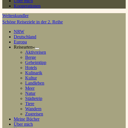
Über mich
Kooperationen
Weltenkundler
Schöne Reiseziele in der 2. Reihe
NRW
Deutschland
Europa
Reisearten
Aktivreisen
Berge
Geheimtipp
Hotels
Kulinarik
Kultur
Landleben
Meer
Natur
Städtetrip
Tiere
Wandern
Zugreisen
Meine Bücher
Über mich