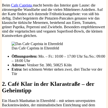
Beim
Cafe Caprista
macht bereits das Interior gute Laune: die
zitronengelbe Wandfarbe und die vielen Mittelmeer-Anleihen. Auf
der Karte finden sich dutzende Frühstücksangebote: von süß bis
deftig. Dabei begeistern die Pistazien-Pancakes genauso wie das
klassische türkische Menemen, bestehend aus Eiern, Tomaten,
grüner Paprika, Peperoni und Zwiebeln. Besonders empfehlenswert
sind die vegetarischen und veganen Superfood-Bowls, die kleinen
Kunstwerken gleichen.
Das Cafe Caprista in Ehrenfeld
Öffnungszeiten:
Mo. – Fr.: 10:00 – 17:00 Uhr Sa./So.: 09:00
– 18:00 Uhr
Adresse:
Venloer Str. 380, 50825 Köln
Extra:
bei schönem Wetter stehen zwei, drei Tische vor der
Tür
2.
Café Klar in der Klarastraße – der
Geheimtipp
Ein Hauch Manhattan in Ehrenfeld – mit seinen unverputzten
Backsteinwänden, der minimalistischen Einrichtung und dem