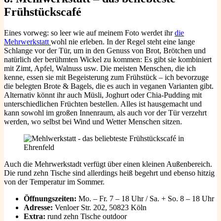
Frühstückscafé
Eines vorweg: so leer wie auf meinem Foto werdet ihr
die
Mehrwerkstatt
wohl nie erleben. In der Regel steht eine lange
Schlange vor der Tür, um in den Genuss von Brot, Brötchen und
natürlich der berühmten Wickel zu kommen: Es gibt sie kombiniert
mit Zimt, Apfel, Walnuss usw. Die meisten Menschen, die ich
kenne, essen sie mit Begeisterung zum Frühstück – ich bevorzuge
die belegten Brote & Bagels, die es auch in veganen Varianten gibt.
Alternativ könnt ihr auch Müsli, Joghurt oder Chia-Pudding mit
unterschiedlichen Früchten bestellen. Alles ist hausgemacht und
kann sowohl im großen Innenraum, als auch vor der Tür verzehrt
werden, wo selbst bei Wind und Wetter Menschen sitzen.
Auch die Mehrwerkstadt verfügt über einen kleinen Außenbereich.
Die rund zehn Tische sind allerdings heiß begehrt und ebenso hitzig
von der Temperatur im Sommer.
Öffnungszeiten:
Mo. – Fr. 7 – 18 Uhr / Sa. + So. 8 – 18 Uhr
Adresse:
Venloer Str. 202, 50823 Köln
Extra:
rund zehn Tische outdoor