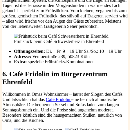
hausgemachten Speisen, die Atmosphäre und die Lage: an sonnigen
Tagen ist die Terrasse in den Morgenstunden in wärmendes Licht
getaucht – perfekt zum Frühstücken. Vom kleinen, veganen bis zum
großen, gemischten Frühstück, das stilvoll auf Etageren serviert wird
– alles wird frische vor den Augen der Gäste zubereitet. Meistens
von der liebenswerten Gastgeberin Seher persönlich.
Frühstück beim Café Schwesterherz in Ehrenfeld
Öffnungszeiten:
Di. – Fr. 9 – 19 Uhr Sa./So.: 10 – 19 Uhr
Adresse:
Venloerstraße 239, 50823 Köln
Extra:
spezielle Frühstücks-Kombinationen
6.
Café Fridolin im Bürgerzentrum
Ehrenfeld
Willkommen in Omas Wohnzimmer – lautet der Slogan des Cafés.
Und tatsächlich hat das
Café Fridolin
eine herrlich altmodische
Atmosphäre. Die bequemen Sessel und Sofas laden zum langen
Sonntagsbrunch ein. Und die Preise sind angenehm moderat.
Besonders köstlich sind die hausgemachten Stullen, natürlich von
Oma, und die Kuchen.