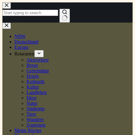
Zum
Inhalt
springen
Keine
Ergebnisse
NRW
Deutschland
Europa
Reisearten
Aktivreisen
Berge
Geheimtipp
Hotels
Kulinarik
Kultur
Landleben
Meer
Natur
Städtetrip
Tiere
Wandern
Zugreisen
Meine Bücher