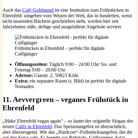
Auch das
Café Goldmund
ist eine Institution zum Frühstücken in
Ehrenfeld: umgeben vom Wissen der Welt, das in hunderten, wenn
nicht tausenden Büchern geschrieben steht, werden hier seit
Jahrzehnten süße, deftige und ausgefallene Angebote serviert.
Frühstücken in Ehrenfeld – perfekt für digitale
Cafégänger
Öffnungszeiten:
Täglich 9:00 – 24:00 Uhr/ So- und
Feiertag 9:00 – 20:00 Uhr
Adresse:
Glasstr. 2, 50823 Köln
Extra:
ein separater Raum (s. Bild) ist perfekt für digitale
Nomaden
11. Aevvergreen – veganes Frühstück in
Ehrenfeld
„Make Ehrenfeld vegan again“ – so lautet der originelle Slogan des
neuen
Cafés in Ehrenfeld
. Das Speisenangebot ist übersichtlich,
aber überzeugend. Wie das „Hardcore“-Frühstücksangebot, das ihr
auf den Fotos seht. Es besteht aus Rührtofu, Grillgemüse, Salat,