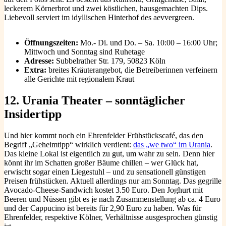
leckerem Körnerbrot und zwei köstlichen, hausgemachten Dips.
Liebevoll serviert im idyllischen Hinterhof des aevvergreen.
Öffnungszeiten:
Mo.- Di. und Do. – Sa. 10:00 – 16:00 Uhr;
Mittwoch und Sonntag sind Ruhetage
Adresse:
Subbelrather Str. 179, 50823 Köln
Extra:
breites Kräuterangebot, die Betreiberinnen verfeinern
alle Gerichte mit regionalem Kraut
12. Urania Theater – sonntäglicher
Insidertipp
Und hier kommt noch ein Ehrenfelder Frühstückscafé, das den
Begriff „Geheimtipp“ wirklich verdient:
das „we two“ im Urania
.
Das kleine Lokal ist eigentlich zu gut, um wahr zu sein. Denn hier
könnt ihr im Schatten großer Bäume chillen – wer Glück hat,
erwischt sogar einen Liegestuhl – und zu sensationell günstigen
Preisen frühstücken. Aktuell allerdings nur am Sonntag. Das gegrille
Avocado-Cheese-Sandwich kostet 3.50 Euro. Den Joghurt mit
Beeren und Nüssen gibt es je nach Zusammenstellung ab ca. 4 Euro
und der Cappucino ist bereits für 2,90 Euro zu haben. Was für
Ehrenfelder, respektive Kölner, Verhältnisse ausgesprochen günstig