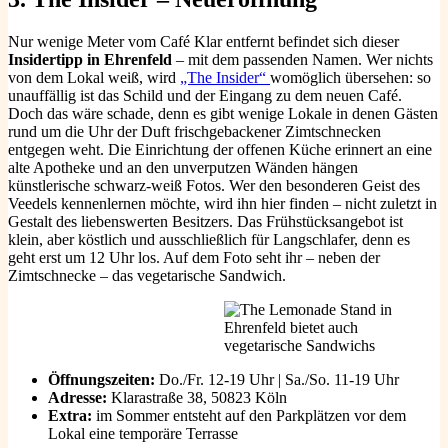
Nur wenige Meter vom Café Klar entfernt befindet sich dieser
Insidertipp in Ehrenfeld
– mit dem passenden Namen. Wer nichts
von dem Lokal weiß, wird
„The Insider“
womöglich übersehen: so
unauffällig ist das Schild und der Eingang zu dem neuen Café.
Doch das wäre schade, denn es gibt wenige Lokale in denen Gästen
rund um die Uhr der Duft frischgebackener Zimtschnecken
entgegen weht. Die Einrichtung der offenen Küche erinnert an eine
alte Apotheke und an den unverputzen Wänden hängen
künstlerische schwarz-weiß Fotos. Wer den besonderen Geist des
Veedels kennenlernen möchte, wird ihn hier finden – nicht zuletzt in
Gestalt des liebenswerten Besitzers. Das Frühstücksangebot ist
klein, aber köstlich und ausschließlich für Langschlafer, denn es
geht erst um 12 Uhr los. Auf dem Foto seht ihr – neben der
Zimtschnecke – das vegetarische Sandwich.
Öffnungszeiten:
Do./Fr. 12-19 Uhr | Sa./So. 11-19 Uhr
Adresse:
Klarastraße 38, 50823 Köln
Extra:
im Sommer entsteht auf den Parkplätzen vor dem
Lokal eine temporäre Terrasse