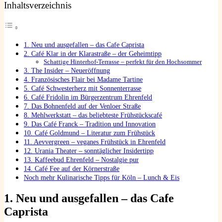
Inhaltsverzeichnis
1. Neu und ausgefallen – das Cafe Caprista
2. Café Klar in der Klarastraße – der Geheimtipp
Schattige Hinterhof-Terrasse – perfekt für den Hochsommer
3. The Insider – Neueröffnung
4. Französisches Flair bei Madame Tartine
5. Café Schwesterherz mit Sonnenterrasse
6. Café Fridolin im Bürgerzentrum Ehrenfeld
7. Das Bohnenfeld auf der Venloer Straße
8. Mehlwerkstatt – das beliebteste Frühstückscafé
9. Das Café Franck – Tradition und Innovation
10. Café Goldmund – Literatur zum Frühstück
11. Aevvergreen – veganes Frühstück in Ehrenfeld
12. Urania Theater – sonntäglicher Insidertipp
13. Kaffeebud Ehrenfeld – Nostalgie pur
14. Café Fee auf der Körnerstraße
Noch mehr Kulinarische Tipps für Köln – Lunch & Eis
1.
Neu und ausgefallen – das Cafe
Caprista