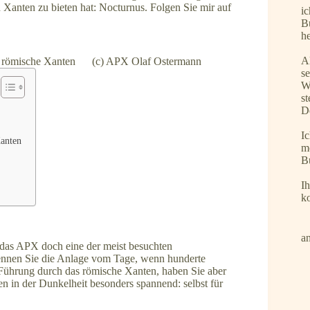
in Xanten zu bieten hat: Nocturnus. Folgen Sie mir auf
ic
B
h
A
das römische Xanten (c) APX Olaf Ostermann
s
W
s
D
I
Xanten
m
B
I
k
an
t das APX doch eine der meist besuchten
ennen Sie die Anlage vom Tage, wenn hunderte
Führung durch das römische Xanten, haben Sie aber
n in der Dunkelheit besonders spannend: selbst für