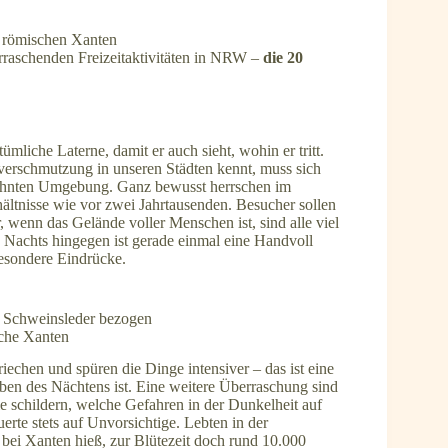
m römischen Xanten
erraschenden Freizeitaktivitäten in NRW –
die 20
mliche Laterne, damit er auch sieht, wohin er tritt.
verschmutzung in unseren Städten kennt, muss sich
gewohnten Umgebung. Ganz bewusst herrschen im
ältnisse wie vor zwei Jahrtausenden. Besucher sollen
 wenn das Gelände voller Menschen ist, sind alle viel
. Nachts hingegen ist gerade einmal eine Handvoll
esondere Eindrücke.
t Schweinsleder bezogen
sche Xanten
riechen und spüren die Dinge intensiver – das ist eine
ben des Nächtens ist. Eine weitere Überraschung sind
e schildern, welche Gefahren in der Dunkelheit auf
rte stets auf Unvorsichtige. Lebten in der
 bei Xanten hieß, zur Blütezeit doch rund 10.000