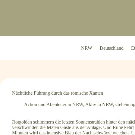
Zum
Inhalt
springen
NRW
Deutschland
E
Nächtliche Führung durch das römische Xanten
Action und Abenteuer in NRW
,
Aktiv in NRW
,
Geheimti
Rotgolden schimmern die letzten Sonnenstrahlen hinter den mä
verschwinden die letzten Gäste aus der Anlage. Und Ruhe kehrt
Minuten wird das intensive Blau der Nachtschwärze weichen. Un