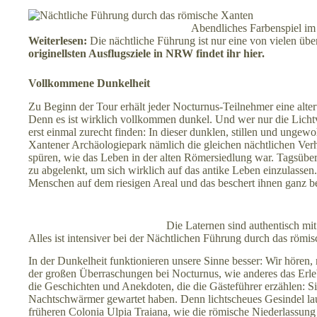
Abendliches Farbenspiel i
Weiterlesen:
Die nächtliche Führung ist nur eine von vielen üb
originellsten Ausflugsziele in NRW findet ihr hier.
Vollkommene Dunkelheit
Zu Beginn der Tour erhält jeder Nocturnus-Teilnehmer eine altertü
Denn es ist wirklich vollkommen dunkel. Und wer nur die Licht
erst einmal zurecht finden: In dieser dunklen, stillen und un
Xantener Archäologiepark nämlich die gleichen nächtlichen Verh
spüren, wie das Leben in der alten Römersiedlung war. Tagsüber,
zu abgelenkt, um sich wirklich auf das antike Leben einzulassen
Menschen auf dem riesigen Areal und das beschert ihnen ganz b
Die Laternen sind authentisch mi
Alles ist intensiver bei der Nächtlichen Führung durch das römi
In der Dunkelheit funktionieren unsere Sinne besser: Wir hören, 
der großen Überraschungen bei Nocturnus, wie anderes das Erle
die Geschichten und Anekdoten, die die Gästeführer erzählen: Si
Nachtschwärmer gewartet haben. Denn lichtscheues Gesindel laue
früheren Colonia Ulpia Traiana, wie die römische Niederlassung