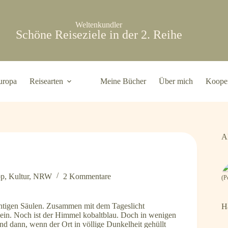
Weltenkundler
Schöne Reiseziele in der 2. Reihe
uropa
Reisearten
Meine Bücher
Über mich
Kooper
A
pp
,
Kultur
,
NRW
2 Kommentare
(P
chtigen Säulen. Zusammen mit dem Tageslicht
H
 ein. Noch ist der Himmel kobaltblau. Doch in wenigen
d dann, wenn der Ort in völlige Dunkelheit gehüllt