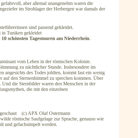
 gefahrvoll, aber allemal unangenehm waren die
geziefer im Strohlager der Herbergen war damals der
t in Tuniken gekleidet
e
10 schönsten Tagestouren am Niederrhein
.
d amüsant vom Leben in der römischen Kolonie.
 Stimmung zu nächtlicher Stunde. Insbesondere im
n angesichts des Todes johlten, kommt fast ein wenig
rer auf den Sternenhimmel zu sprechen kommen. Über
v. Und die Sternbilder waren den Menschen in der
pfungsmythen, die mit den einzelnen
fe geschaut (c) APX Olaf Ostermann
ilde römische Saufgelage zur Sprache, genauso wie
ühlt und gefachsimpelt werden.