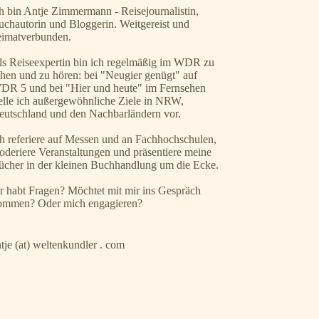
h bin Antje Zimmermann - Reisejournalistin,
uchautorin und Bloggerin. Weitgereist und
eimatverbunden.
ls Reiseexpertin bin ich regelmäßig im WDR zu
ehen und zu hören: bei "Neugier genügt" auf
DR 5 und bei "Hier und heute" im Fernsehen
telle ich außergewöhnliche Ziele in NRW,
eutschland und den Nachbarländern vor.
ch referiere auf Messen und an Fachhochschulen,
oderiere Veranstaltungen und präsentiere meine
ücher in der kleinen Buchhandlung um die Ecke.
hr habt Fragen? Möchtet mit mir ins Gespräch
ommen? Oder mich engagieren?
tje (at) weltenkundler . com