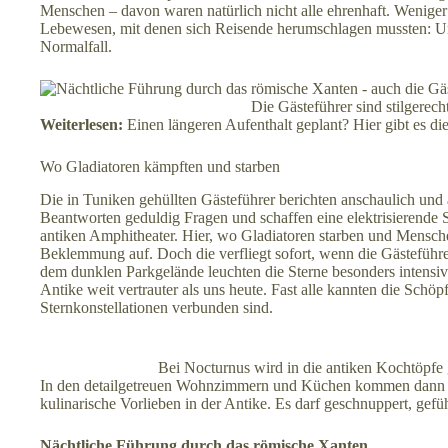
Menschen – davon waren natürlich nicht alle ehrenhaft. Weniger
Lebewesen, mit denen sich Reisende herumschlagen mussten: Un
Normalfall.
Die Gästeführer sind stilgerech
Weiterlesen:
Einen längeren Aufenthalt geplant? Hier gibt es di
Wo Gladiatoren kämpften und starben
Die in Tuniken gehüllten Gästeführer berichten anschaulich un
Beantworten geduldig Fragen und schaffen eine elektrisierende
antiken Amphitheater. Hier, wo Gladiatoren starben und Mensche
Beklemmung auf. Doch die verfliegt sofort, wenn die Gästefüh
dem dunklen Parkgelände leuchten die Sterne besonders intensi
Antike weit vertrauter als uns heute. Fast alle kannten die Schö
Sternkonstellationen verbunden sind.
Bei Nocturnus wird in die antiken Kochtöp
In den detailgetreuen Wohnzimmern und Küchen kommen dann w
kulinarische Vorlieben in der Antike. Es darf geschnuppert, gef
Nächtliche Führung durch das römische Xanten