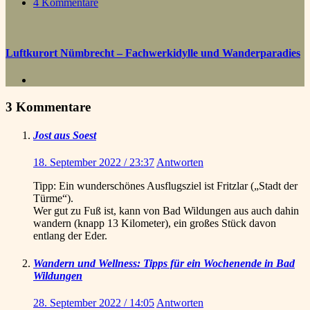
4 Kommentare
Luftkurort Nümbrecht – Fachwerkidylle und Wanderparadies
3 Kommentare
Jost aus Soest
18. September 2022 / 23:37
Antworten
Tipp: Ein wunderschönes Ausflugsziel ist Fritzlar („Stadt der
Türme“).
Wer gut zu Fuß ist, kann von Bad Wildungen aus auch dahin
wandern (knapp 13 Kilometer), ein großes Stück davon
entlang der Eder.
Wandern und Wellness: Tipps für ein Wochenende in Bad
Wildungen
28. September 2022 / 14:05
Antworten