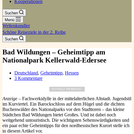
Kooperationen
Suchen
Menü
Weltenkundler
Schöne Reiseziele in der 2. Reihe
Suchen
Bad Wildungen – Geheimtipp am
Nationalpark Kellerwald-Edersee
Deutschland
,
Geheimtipp
,
Hessen
3 Kommentare
ENTHÄLT WERBUNG*
Anzeige
– Fachwerkidylle in der mittelalterlichen Altstadt. Jugendstil
im Kurviertel. Ein Barockschloss auf dem Hügel und die dichten
Buchenwälder des Nationalparks vor den Stadttoren – das kleine
Städtchen Bad Wildungen bietet Großes. Und ist dabei noch
weitgehend untouristisch. Die wichtigsten Sehenswürdigkeiten und
ein paar echte Geheimtipps für den nordhessischen Kurort stelle ich
in diesem Artikel vor.