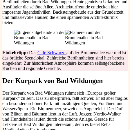
Berühmtheiten durch Bad Wildungen. Heute genießen Urlauber und
Ausflügler die schöne Allee. Architekturfreunde entdecken hier
imposante Jugendstilvillen, Backsteingebäude aus der Gründerzeit
und fantasievolle Häuser, die einen spannenden Architekturmix
bieten.
Einkehrtipp:
Das
Café Schwarze
auf der Brunnenallee war und ist
das örtliche Szenelokal. Zahlreiche Berühmtheiten sind hier bereits
eingekehrt. Zur historischen Atmosphäre kommen selbstgebackene
Kuchen und regionale Gerichte.
Der Kurpark von Bad Wildungen
Der Kurpark von Bad Wildungen rühmt sich „Europas größer
Kurpark“ zu sein. Das zu überprüfen, fällt schwer. Er ist aber fraglos
ein besonders schöner Park mit unzähligen Quellen, Fontänen und
Wasservögeln. Ein Blumenmeer, soweit das Auge reicht. Der Duft
von Blüten und Bäumen liegt in der Luft. Jogger, Nordic-Walker
und Hundehalter laufen durch die schöne Anlage. Gerade für
Letztere ist Bad Wildungen interessant, denn es bietet Reha-
Möglichkeiten für Vierbeiner.