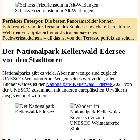
Schloss Friedrichstein in Alt-Wildungen
Perfekter Fotospot
: Die besten Panoramabilder können
Fotofreunde von der Terrasse des Schlosses machen: Kirchtürme,
Wehrmauern, Spitzdächer und Grünanlagen des
Fachwerkstädtchens – all das ist von der Terrasse perfekt zu sehen.
Der Nationalpark Kellerwald-Edersee
vor den Stadttoren
Nationalparks gibt es viele. Aber nur wenige sind zugleich
UNESCO-Weltnaturerbe. Wegen seines wertvollen, alten
Buchenwaldes ist der
Nationalpark Kellerwald-Edersee
2021 von
der UNESCO zusammen mit anderen europäischen Urwäldern
ausgezeichnet worden.