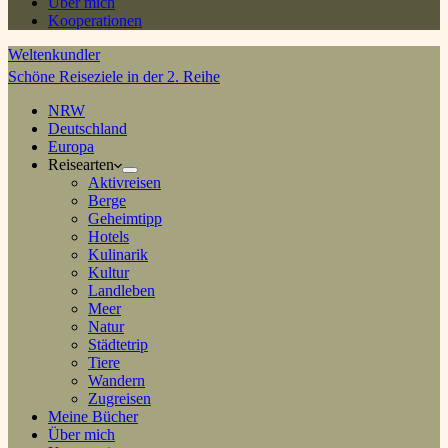
Über mich
Kooperationen
Weltenkundler
Schöne Reiseziele in der 2. Reihe
NRW
Deutschland
Europa
Reisearten
Aktivreisen
Berge
Geheimtipp
Hotels
Kulinarik
Kultur
Landleben
Meer
Natur
Städtetrip
Tiere
Wandern
Zugreisen
Meine Bücher
Über mich