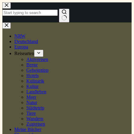
Zum
Inhalt
springen
Keine
Ergebnisse
NRW
Deutschland
Europa
Reisearten
Aktivreisen
Berge
Geheimtipp
Hotels
Kulinarik
Kultur
Landleben
Meer
Natur
Städtetrip
Tiere
Wandern
Zugreisen
Meine Bücher