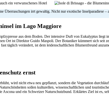
ine Überraschungen irrt gewaltig. Nicht nur exotische Inselparadiese –
ninsel im Lago Maggiore
mpfzypresse aus dem Boden. Der intensive Duft von Eukalyptus liegt i
hen Ort ist Direktor Guido Maspoli. Der Botaniker kümmert sich seit
ch fast täglich verändert, ist dem leidenschaftlichen Blumenfreund an
nschutz ernst
üht, wird nicht etwa neu gepflanzt, sondern die Vegetation durchläuf
 Naturschönheiten sollen kulturellen, wissenschaftlichen und touristis
 Ascona und ein Schweizer Naturschutzbund. Erklärtes Ziel ist es, sel