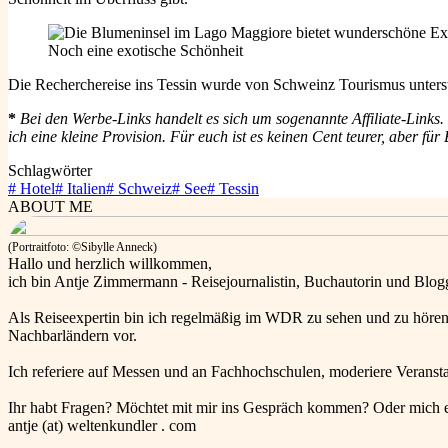
Noch eine exotische Schönheit
Die Recherchereise ins Tessin wurde von Schweinz Tourismus unterst
*
Bei den Werbe-Links handelt es sich um sogenannte Affiliate-Link
ich eine kleine Provision. Für euch ist es keinen Cent teurer, aber 
Schlagwörter
#
Hotel
#
Italien
#
Schweiz
#
See
#
Tessin
ABOUT ME
(Portraitfoto: ©Sibylle Anneck)
Hallo und herzlich willkommen,
ich bin Antje Zimmermann - Reisejournalistin, Buchautorin und Blog
Als Reiseexpertin bin ich regelmäßig im WDR zu sehen und zu hören
Nachbarländern vor.
Ich referiere auf Messen und an Fachhochschulen, moderiere Veranst
Ihr habt Fragen? Möchtet mit mir ins Gespräch kommen? Oder mich 
antje (at) weltenkundler . com