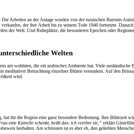
 Die Arbeiten an der Anlage wurden von der russischen Baronin Antoin
kaufen, der ihre Arbeit bis zu seinem Tode 1940 fortsetzte. Danach e
 Teilen der Welt. Und Ruheplätze, die besonderen Epochen oder Regione
unterschiedliche Welten
artens am wohlsten, die ein arabisches Ambiente hat. Viele ausländisch
 meditativer Betrachtung einzelner Blüten versunken. Auf den Brissago
völkert wird.
, hat für die Region eine ganz besondere Bedeutung. Ihre Blütezeit wi
au eine Kamelie schenkt, heißt das: ich verehre sie,“
erklärt Gästefüh
sbeweis herhalten. Am schönsten ist es aber eh, den geliebten Mensche