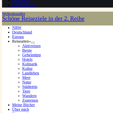
Über mich
Kooperationen
Weltenkundler
Schöne Reiseziele in der 2. Reihe
NRW
Deutschland
Europa
Reisearten
Aktivreisen
Berge
Geheimtipp
Hotels
Kulinarik
Kultur
Landleben
Meer
Natur
Städtetrip
Tiere
Wandern
Zugreisen
Meine Bücher
Über mich