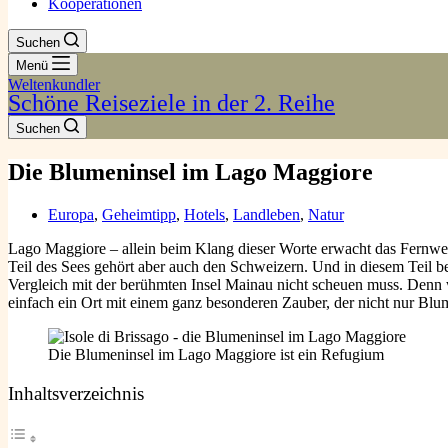
Kooperationen
Suchen
Menü
Weltenkundler
Schöne Reiseziele in der 2. Reihe
Suchen
Die Blumeninsel im Lago Maggiore
Europa
,
Geheimtipp
,
Hotels
,
Landleben
,
Natur
Lago Maggiore – allein beim Klang dieser Worte erwacht das Fernweh
Teil des Sees gehört aber auch den Schweizern. Und in diesem Teil bef
Vergleich mit der berühmten Insel Mainau nicht scheuen muss. Denn we
einfach ein Ort mit einem ganz besonderen Zauber, der nicht nur Blum
Die Blumeninsel im Lago Maggiore ist ein Refugium
Inhaltsverzeichnis