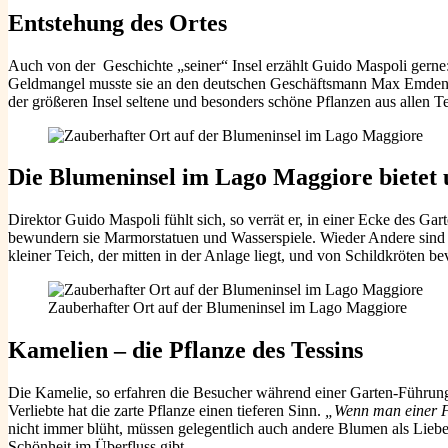
Entstehung des Ortes
Auch von der Geschichte „seiner“ Insel erzählt Guido Maspoli gerne:
Geldmangel musste sie an den deutschen Geschäftsmann Max Emden ver
der größeren Insel seltene und besonders schöne Pflanzen aus allen
Die Blumeninsel im Lago Maggiore bietet 
Direktor Guido Maspoli fühlt sich, so verrät er, in einer Ecke des G
bewundern sie Marmorstatuen und Wasserspiele. Wieder Andere sind in
kleiner Teich, der mitten in der Anlage liegt, und von Schildkröten be
Zauberhafter Ort auf der Blumeninsel im Lago Maggiore
Kamelien – die Pflanze des Tessins
Die Kamelie, so erfahren die Besucher während einer Garten-Führung
Verliebte hat die zarte Pflanze einen tieferen Sinn.
„Wenn man einer Fr
nicht immer blüht, müssen gelegentlich auch andere Blumen als Liebe
Schönheit im Überfluss gibt.