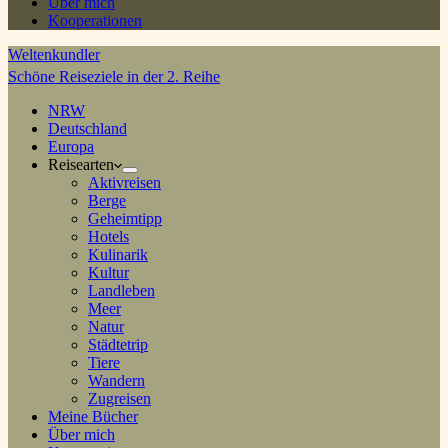
Über mich
Kooperationen
Weltenkundler
Schöne Reiseziele in der 2. Reihe
NRW
Deutschland
Europa
Reisearten
Aktivreisen
Berge
Geheimtipp
Hotels
Kulinarik
Kultur
Landleben
Meer
Natur
Städtetrip
Tiere
Wandern
Zugreisen
Meine Bücher
Über mich