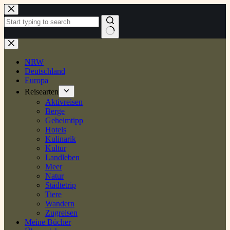
Zum
Inhalt
springen
Keine
Ergebnisse
NRW
Deutschland
Europa
Reisearten
Aktivreisen
Berge
Geheimtipp
Hotels
Kulinarik
Kultur
Landleben
Meer
Natur
Städtetrip
Tiere
Wandern
Zugreisen
Meine Bücher