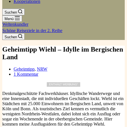
Kooperationen
Suchen
Menü
Weltenkundler
Schöne Reiseziele in der 2. Reihe
Suchen
Geheimtipp Wiehl – Idylle im Bergischen
Land
Geheimtipp
,
NRW
1 Kommentar
ENTHÄLT WERBUNG*
Denkmalgeschützte Fachwerkhäuser. Idyllische Wanderwege und
eine Innenstadt, die mit individuellen Geschäften lockt. Wiehl ist ein
Städtchen mit 25.000 Einwohnern im Bergischen Land, unweit von
Köln und Bonn. Als touristisches Ziel kennen es vermutlich die
wenigsten Nordrhein-Westfalen, dabei lohnt sich ein Ausflug oder
sogar ein Wochenende in der oberbergischen Gemeinde. Hier
kommen meine Ausflugsideen für den Geheimtipp Wiehl.