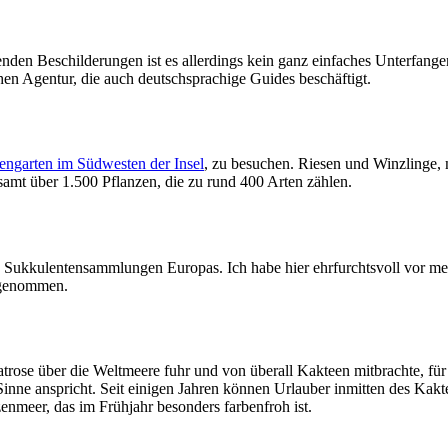
nden Beschilderungen ist es allerdings kein ganz einfaches Unterfangen
chen Agentur, die auch deutschsprachige Guides beschäftigt.
engarten im Südwesten der Insel
, zu besuchen. Riesen und Winzlinge, m
samt über 1.500 Pflanzen, die zu rund 400 Arten zählen.
en Sukkulentensammlungen Europas. Ich habe hier ehrfurchtsvoll vor m
ilgenommen.
trose über die Weltmeere fuhr und von überall Kakteen mitbrachte, für
 Sinne anspricht. Seit einigen Jahren können Urlauber inmitten des Kak
zenmeer, das im Frühjahr besonders farbenfroh ist.