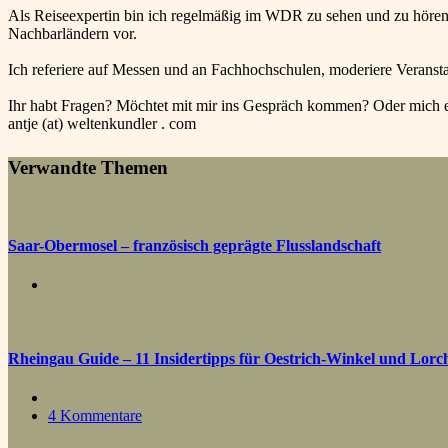
Als Reiseexpertin bin ich regelmäßig im WDR zu sehen und zu hören
Nachbarländern vor.
Ich referiere auf Messen und an Fachhochschulen, moderiere Veranst
Ihr habt Fragen? Möchtet mit mir ins Gespräch kommen? Oder mich 
antje (at) weltenkundler . com
Verwandte Themen
Saar-Obermosel – französisch geprägte Flusslandschaft
Rheingau Guide – 11 Insidertipps für Oestrich-Winkel und Lorc
4 Kommentare