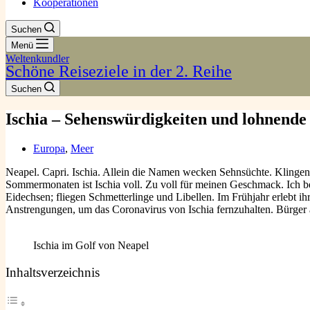
Kooperationen
Suchen
Menü
Weltenkundler
Schöne Reiseziele in der 2. Reihe
Suchen
Ischia – Sehenswürdigkeiten und lohnende
Europa
,
Meer
Neapel. Capri. Ischia. Allein die Namen wecken Sehnsüchte. Klingen S
Sommermonaten ist Ischia voll. Zu voll für meinen Geschmack. Ich b
Eidechsen; fliegen Schmetterlinge und Libellen. Im Frühjahr erlebt i
Anstrengungen, um das Coronavirus von Ischia fernzuhalten. Bürger a
Ischia im Golf von Neapel
Inhaltsverzeichnis