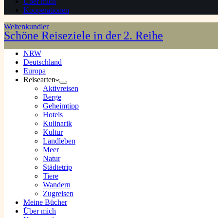
Über mich
Kooperationen
Weltenkundler
Schöne Reiseziele in der 2. Reihe
NRW
Deutschland
Europa
Reisearten
Aktivreisen
Berge
Geheimtipp
Hotels
Kulinarik
Kultur
Landleben
Meer
Natur
Städtetrip
Tiere
Wandern
Zugreisen
Meine Bücher
Über mich