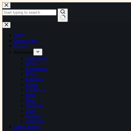
Zum
Inhalt
springen
Keine
Ergebnisse
NRW
Deutschland
Europa
Reisearten
Aktivreisen
Berge
Geheimtipp
Hotels
Kulinarik
Kultur
Landleben
Meer
Natur
Städtetrip
Tiere
Wandern
Zugreisen
Meine Bücher