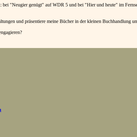
: bei "Neugier genügt" auf WDR 5 und bei "Hier und heute" im Ferns
altungen und präsentiere meine Bücher in der kleinen Buchhandlung u
engagieren?
h