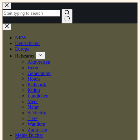
Zum
Inhalt
springen
Keine
Ergebnisse
NRW
Deutschland
Europa
Reisearten
Aktivreisen
Berge
Geheimtipp
Hotels
Kulinarik
Kultur
Landleben
Meer
Natur
Städtetrip
Tiere
Wandern
Zugreisen
Meine Bücher