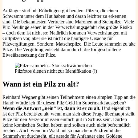
Anfänger sind mit Röhrlingen gut beraten. Pilzen, die einen
Schwamm unter dem Hut haben und daran leichter zu erkennen
sind. Die bekanntesten Vertreter sind Maronen und Steinpilze. Viele
Pilz-Neulinge sehen in der Verwechslungsgefahr das größte Risiko
– doch dem ist nicht so: Natürlich kommen Verwechslungen mit
Giftpilzen vor, aber sie ist nicht die häufigste Ursache für
Pilzvergiftungen. Sondern: Matschepilze. Die Leute sammeln zu alte
Pilze. Die Vergiftung entsteht dann durch die fortgeschrittene
Eiweißzersetzung der Pilze.
Pilzfotos dienen nicht zur Identifikation (!)
Wann ist ein Pilz zu alt?
Reinhard Wegner gibt seinen Teilnehmern einen simplen Tipp an die
Hand: würde ich für diesen Pilz Geld im Supermarkt ausgeben?
Wenn die Antwort „nein“ ist, dann ist er zu alt.
Und eigentlich
ist der Pilz bereits zu alt, wenn man sich diese Frage überhaupt stellt.
Pilze für den Verzehr müssen einfach gut in Schuss sein. Dürfen
keine komischen Stellen haben und sollten auch nicht befremdlich
riechen. Auch wenn im Wald mit so manchem Pilzfreund die
Sammelwut durchgeht, gilt gerade für Anfänger eine Goldene