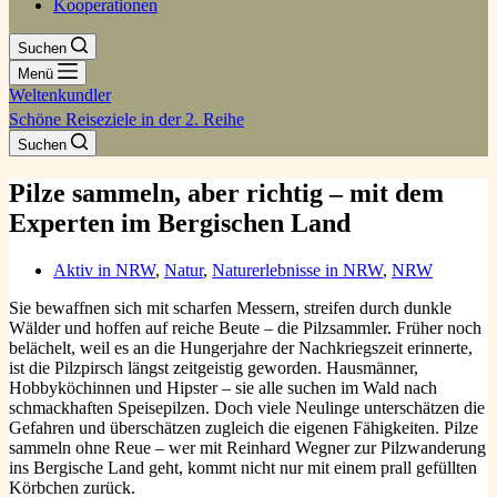
Kooperationen
Suchen
Menü
Weltenkundler
Schöne Reiseziele in der 2. Reihe
Suchen
Pilze sammeln, aber richtig – mit dem
Experten im Bergischen Land
Aktiv in NRW
,
Natur
,
Naturerlebnisse in NRW
,
NRW
Sie bewaffnen sich mit scharfen Messern, streifen durch dunkle
Wälder und hoffen auf reiche Beute – die Pilzsammler. Früher noch
belächelt, weil es an die Hungerjahre der Nachkriegszeit erinnerte,
ist die Pilzpirsch längst zeitgeistig geworden. Hausmänner,
Hobbyköchinnen und Hipster – sie alle suchen im Wald nach
schmackhaften Speisepilzen. Doch viele Neulinge unterschätzen die
Gefahren und überschätzen zugleich die eigenen Fähigkeiten. Pilze
sammeln ohne Reue – wer mit Reinhard Wegner zur Pilzwanderung
ins Bergische Land geht, kommt nicht nur mit einem prall gefüllten
Körbchen zurück.