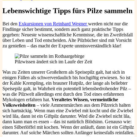
Lebenswichtige Tipps fürs Pilze sammeln
Bei den
Exkursionen von Reinhard Wegner
werden nicht nur die
Findlinge sicher bestimmt, sondern auch ganz praktische Tipps
gegeben: Neueste wissenschaftliche Kenntnisse, die im Zweifelsfall
über Leben und Tod entscheiden. Alte Pilzbücher sind mit Vorsicht
zu genießen – das macht der Experte unmissverständlich klar!
Pilzwissen ändert sich im Laufe der Zeit
Was zu Zeiten unserer Großeltern als Speisepilz galt, hat sich in
einigen Fällen als schwerverdaulich bis hochgiftig erwiesen. So ist
der Kahle Krempling, ein brauner Hutpilz, der lange als beliebter
Speisepilz galt, in Wahrheit ein potentiell lebensbedrohender Pilz –
was die Pilzwelt allerdings erst durch den Tod eines erfahrenen
Mykologen erfahren hat.
Veraltetes Wissen, vermeintliche
Volksweisheiten
– viele Ammenmärchen aus dem Pilzreich halten
sich hartnäckig. Wenn man eine Zwiebel mit kocht und die Zwiebel
wird lila, dann ist ein Giftpilz darunter. Wird die Zwiebel nicht lila,
dann kann man es essen – das ist natürlich Blödsinn. Genauso wie:
einen Silberlöffel mit kochen. Wenn der anläuft, dann ist ein Giftpilz
darunter. Auf solche Märchen sollten Anfänger keinesfalls reinfallen.