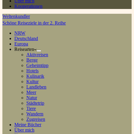
Über mich
Kooperationen
Weltenkundler
Schöne Reiseziele in der 2. Reihe
NRW
Deutschland
Europa
Reisearten
Aktivreisen
Berge
Geheimtipp
Hotels
Kulinarik
Kultur
Landleben
Meer
Natur
Städtetrip
Tiere
Wandern
Zugreisen
Meine Bücher
Über mich