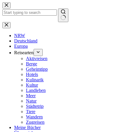
Zum
Inhalt
springen
Keine
Ergebnisse
NRW
Deutschland
Europa
Reisearten
Aktivreisen
Berge
Geheimtipp
Hotels
Kulinarik
Kultur
Landleben
Meer
Natur
Städtetrip
Tiere
Wandern
Zugreisen
Meine Bücher