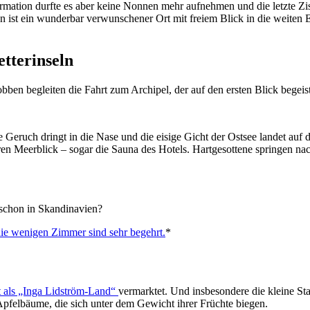
mation durfte es aber keine Nonnen mehr aufnehmen und die letzte Zist
en ist ein wunderbar verwunschener Ort mit freiem Blick in die weite
tterinseln
n begleiten die Fahrt zum Archipel, der auf den ersten Blick begeist
eruch dringt in die Nase und die eisige Gicht der Ostsee landet auf de
aren Meerblick – sogar die Sauna des Hotels. Hartgesottene springen n
s schon in Skandinavien?
 die wenigen Zimmer sind sehr begehrt.
*
t als „Inga Lidström-Land“
vermarktet. Und insbesondere die kleine St
pfelbäume, die sich unter dem Gewicht ihrer Früchte biegen.