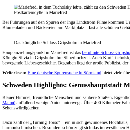
Postkartenidylle in Mariefred
Bei Führungen auf den Spuren der Inga Lindström-Filme kommen Urla
Blumenladen und Bäckereien am Marktplatz – fast alle schönen Gebäu
Das königliche Schloss Gripsholm in Mariefred
Hauptanziehungspunkt in Mariefred ist das
berühmte Schloss Gripsh
Königin Silvia in Gripsholm ihre Silberhochzeit. Auch Kurt Tucholsk
bewegende Liebesgeschichte. Begraben liegt der große Publizist, der 
Weiterlesen:
Eine deutsche Spurensuche in Sörmland
bietet viele ü
Schweden Highlights:
Genusshauptstadt 
Blauer Himmel, freundliche Menschen und saubere Straßen. Eigentlic
Malmö
auffallend wenige Autos unterwegs. Über 400 Kilometer Fahr
Sehenswürdigkeiten.
Dazu zählt der „Turning Torso“ – ein in sich gewundenes Hochhaus, d
harmonisch mischen. Besonders schön zeigt sich das im westlichen H