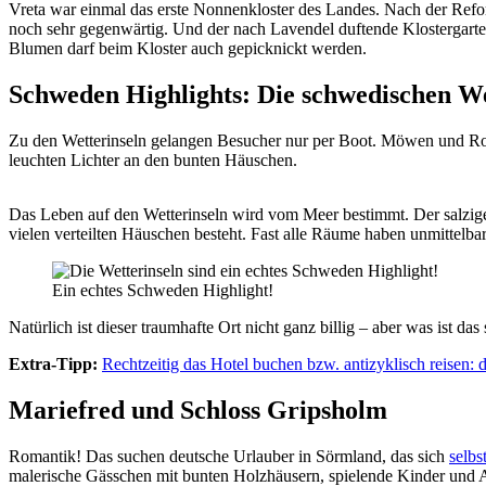
Vreta war einmal das erste Nonnenkloster des Landes. Nach der Refor
noch sehr gegenwärtig. Und der nach Lavendel duftende Klostergart
Blumen darf beim Kloster auch gepicknickt werden.
Schweden Highlights:
Die schwedischen We
Zu den Wetterinseln gelangen Besucher nur per Boot. Möwen und Robbe
leuchten Lichter an den bunten Häuschen.
Das Leben auf den Wetterinseln wird vom Meer bestimmt. Der salzige G
vielen verteilten Häuschen besteht. Fast alle Räume haben unmittelb
Ein echtes Schweden Highlight!
Natürlich ist dieser traumhafte Ort nicht ganz billig – aber was ist da
Extra-Tipp:
Rechtzeitig das Hotel buchen bzw. antizyklisch reisen:
Mariefred und Schloss Gripsholm
Romantik! Das suchen deutsche Urlauber in Sörmland, das sich
selbs
malerische Gässchen mit bunten Holzhäusern, spielende Kinder und A