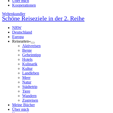
Über mich
Kooperationen
Weltenkundler
Schöne Reiseziele in der 2. Reihe
NRW
Deutschland
Europa
Reisearten
Aktivreisen
Berge
Geheimtipp
Hotels
Kulinarik
Kultur
Landleben
Meer
Natur
Städtetrip
Tiere
Wandern
Zugreisen
Meine Bücher
Über mich