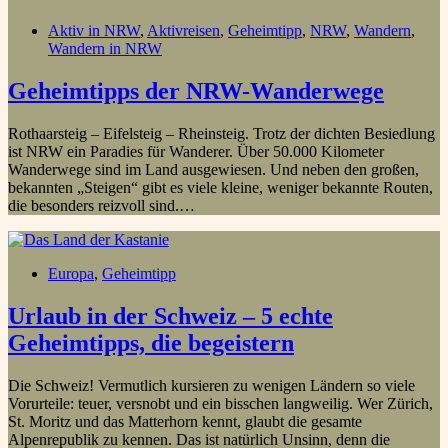
Aktiv in NRW
,
Aktivreisen
,
Geheimtipp
,
NRW
,
Wandern
,
Wandern in NRW
Geheimtipps der NRW-Wanderwege
Rothaarsteig – Eifelsteig – Rheinsteig. Trotz der dichten Besiedlung
ist NRW ein Paradies für Wanderer. Über 50.000 Kilometer
Wanderwege sind im Land ausgewiesen. Und neben den großen,
bekannten „Steigen“ gibt es viele kleine, weniger bekannte Routen,
die besonders reizvoll sind.…
Europa
,
Geheimtipp
Urlaub in der Schweiz – 5 echte
Geheimtipps, die begeistern
Die Schweiz! Vermutlich kursieren zu wenigen Ländern so viele
Vorurteile: teuer, versnobt und ein bisschen langweilig. Wer Zürich,
St. Moritz und das Matterhorn kennt, glaubt die gesamte
Alpenrepublik zu kennen. Das ist natürlich Unsinn, denn die