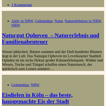
1 Kommentar
Aktiv in NRW
,
Geheimtipp
,
Natur
,
Naturerlebnisse in NRW
,
NRW
Naturgut Ophoven – Naturerlebnis und
Familienabenteuer
Wasser plätschert. Bienen summen und der Duft hunderter Blumen
liegt in der Luft. Das Naturgut Ophoven im Leverkusener Stadtteil
Opladen ist ein sechs Hektar großer Klimaerlebnispark. Wälder und
Wiesen, Teiche und Tümpel schaffen einen Naturrausch, der
spielerisch zum Lernen animiert.…
Geheimtipp
,
NRW
Eisdielen in Köln – das beste,
hausgemachte Eis der Stadt