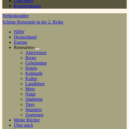
Über mich
Kooperationen
Weltenkundler
Schöne Reiseziele in der 2. Reihe
NRW
Deutschland
Europa
Reisearten
Aktivreisen
Berge
Geheimtipp
Hotels
Kulinarik
Kultur
Landleben
Meer
Natur
Städtetrip
Tiere
Wandern
Zugreisen
Meine Bücher
Über mich