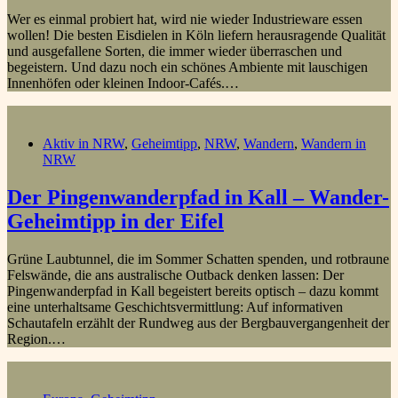
Wer es einmal probiert hat, wird nie wieder Industrieware essen
wollen! Die besten Eisdielen in Köln liefern herausragende Qualität
und ausgefallene Sorten, die immer wieder überraschen und
begeistern. Und dazu noch ein schönes Ambiente mit lauschigen
Innenhöfen oder kleinen Indoor-Cafés.…
Aktiv in NRW
,
Geheimtipp
,
NRW
,
Wandern
,
Wandern in
NRW
Der Pingenwanderpfad in Kall – Wander-
Geheimtipp in der Eifel
Grüne Laubtunnel, die im Sommer Schatten spenden, und rotbraune
Felswände, die ans australische Outback denken lassen: Der
Pingenwanderpfad in Kall begeistert bereits optisch – dazu kommt
eine unterhaltsame Geschichtsvermittlung: Auf informativen
Schautafeln erzählt der Rundweg aus der Bergbauvergangenheit der
Region.…