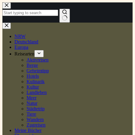
Zum
Inhalt
springen
Keine
Ergebnisse
NRW
Deutschland
Europa
Reisearten
Aktivreisen
Berge
Geheimtipp
Hotels
Kulinarik
Kultur
Landleben
Meer
Natur
Städtetrip
Tiere
Wandern
Zugreisen
Meine Bücher