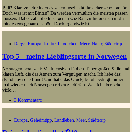
Bali? Klar, von der indonesischen Insel habt ihr sicher schon gehört.
Doch was ist mit Bintan? Da werden vermutlich die meisten passen
müssen. Dabei zählt die Insel genau wie Bali zu Indonesien und ist
mindestens genauso schön. Doch irgendwie ist…
Berge
,
Europa
,
Kultur
,
Landleben
,
Meer
,
Natur
,
Städtetrip
Top 5 – meine Lieblingsorte in Norwegen
Norwegen berauscht: Mit intensiven Farben. Einer großen Stille und
klaren Luft, die das Atmen zum Vergnügen macht. Ich liebe das
skandinavische Land! Und hatte das Glück, berufsbedingt immer
mal wieder nach Norwegen reisen zu dürfen. Weil ich aber schon
viele…
3 Kommentare
Europa
,
Geheimtipp
,
Landleben
,
Meer
,
Städtetrip