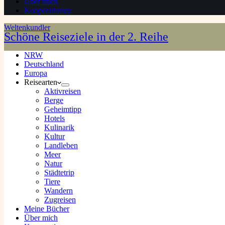
Über mich
Kooperationen
Weltenkundler
Schöne Reiseziele in der 2. Reihe
NRW
Deutschland
Europa
Reisearten
Aktivreisen
Berge
Geheimtipp
Hotels
Kulinarik
Kultur
Landleben
Meer
Natur
Städtetrip
Tiere
Wandern
Zugreisen
Meine Bücher
Über mich