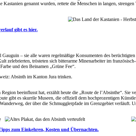
e Kastanien genannt wurden, rettete die Menschen in langen, strengen W
lauf gibt es hier.
Gauguin – sie alle waren regelmäßige Konsumenten des berüchtigten Kr
lt zelebrierten, trösteten sich bitterarme Minenarbeiter im französis
ve Farbe und den Beinamen „Grüne Fee“.
Region beeinflusst hat, erzählt heute die „Route de l’Absinthe“. Sie 
Route gibt es skurrile Museen, die offiziell dem hochprozentigen Künst
 Wanderweg, der über die Schmugglerpfade im Grenzgebiet verläuft. Un
en Tipps zum Einkehren, Kosten und Übernachten.