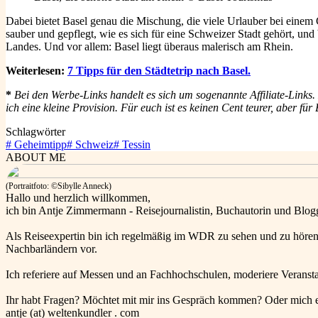
Dabei bietet Basel genau die Mischung, die viele Urlauber bei einem C
sauber und gepflegt, wie es sich für eine Schweizer Stadt gehört, un
Landes. Und vor allem: Basel liegt überaus malerisch am Rhein.
Weiterlesen:
7 Tipps für den Städtetrip nach Basel.
*
Bei den Werbe-Links handelt es sich um sogenannte Affiliate-Link
ich eine kleine Provision. Für euch ist es keinen Cent teurer, aber 
Schlagwörter
#
Geheimtipp
#
Schweiz
#
Tessin
ABOUT ME
(Portraitfoto: ©Sibylle Anneck)
Hallo und herzlich willkommen,
ich bin Antje Zimmermann - Reisejournalistin, Buchautorin und Blog
Als Reiseexpertin bin ich regelmäßig im WDR zu sehen und zu hören
Nachbarländern vor.
Ich referiere auf Messen und an Fachhochschulen, moderiere Veranst
Ihr habt Fragen? Möchtet mit mir ins Gespräch kommen? Oder mich 
antje (at) weltenkundler . com