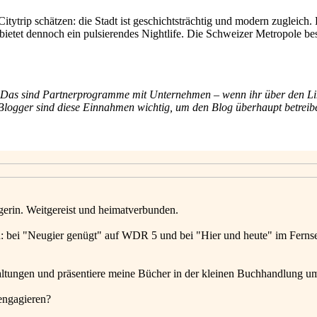
itytrip schätzen: die Stadt ist geschichtsträchtig und modern zugleich.
d bietet dennoch ein pulsierendes Nightlife. Die Schweizer Metropole 
s. Das sind Partnerprogramme mit Unternehmen – wenn ihr über den Lin
für Blogger sind diese Einnahmen wichtig, um den Blog überhaupt betrei
gerin. Weitgereist und heimatverbunden.
: bei "Neugier genügt" auf WDR 5 und bei "Hier und heute" im Ferns
altungen und präsentiere meine Bücher in der kleinen Buchhandlung u
engagieren?