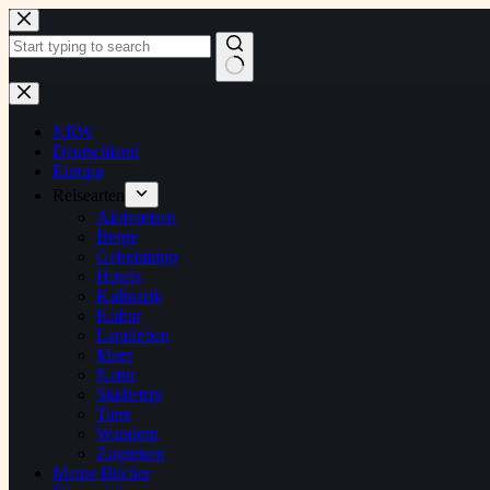
Zum
Inhalt
springen
Keine
Ergebnisse
NRW
Deutschland
Europa
Reisearten
Aktivreisen
Berge
Geheimtipp
Hotels
Kulinarik
Kultur
Landleben
Meer
Natur
Städtetrip
Tiere
Wandern
Zugreisen
Meine Bücher