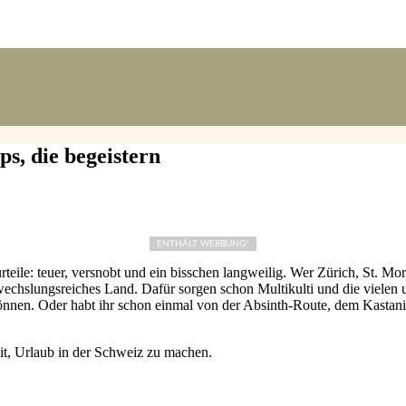
s, die begeistern
ENTHÄLT WERBUNG*
eile: teuer, versnobt und ein bisschen langweilig. Wer Zürich, St. Mo
wechslungsreiches Land. Dafür sorgen schon Multikulti und die vielen 
n können. Oder habt ihr schon einmal von der Absinth-Route, dem Kas