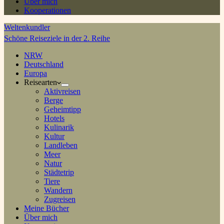
Über mich
Kooperationen
Weltenkundler
Schöne Reiseziele in der 2. Reihe
NRW
Deutschland
Europa
Reisearten
Aktivreisen
Berge
Geheimtipp
Hotels
Kulinarik
Kultur
Landleben
Meer
Natur
Städtetrip
Tiere
Wandern
Zugreisen
Meine Bücher
Über mich