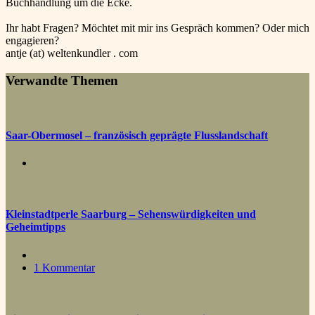
Buchhandlung um die Ecke.
Ihr habt Fragen? Möchtet mit mir ins Gespräch kommen? Oder mich
engagieren?
antje (at) weltenkundler . com
Verwandte Themen
Saar-Obermosel – französisch geprägte Flusslandschaft
Kleinstadtperle Saarburg – Sehenswürdigkeiten und
Geheimtipps
1 Kommentar