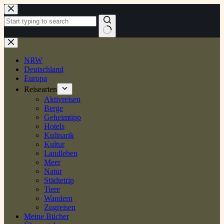
Zum
Inhalt
springen
Keine
Ergebnisse
NRW
Deutschland
Europa
Reisearten
Aktivreisen
Berge
Geheimtipp
Hotels
Kulinarik
Kultur
Landleben
Meer
Natur
Städtetrip
Tiere
Wandern
Zugreisen
Meine Bücher