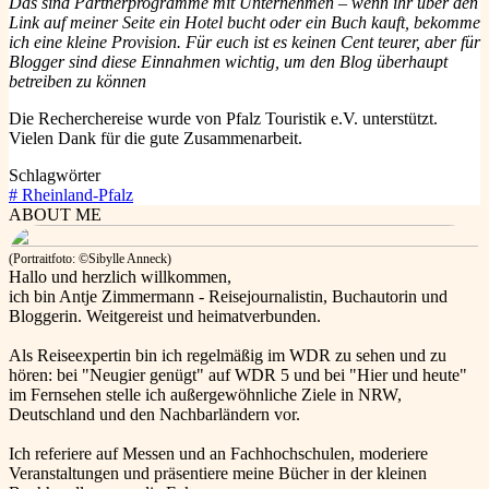
Das sind Partnerprogramme mit Unternehmen – wenn ihr über den
Link auf meiner Seite ein Hotel bucht oder ein Buch kauft, bekomme
ich eine kleine Provision. Für euch ist es keinen Cent teurer, aber für
Blogger sind diese Einnahmen wichtig, um den Blog überhaupt
betreiben zu können
Die Recherchereise wurde von Pfalz Touristik e.V. unterstützt.
Vielen Dank für die gute Zusammenarbeit.
Schlagwörter
#
Rheinland-Pfalz
ABOUT ME
(Portraitfoto: ©Sibylle Anneck)
Hallo und herzlich willkommen,
ich bin Antje Zimmermann - Reisejournalistin, Buchautorin und
Bloggerin. Weitgereist und heimatverbunden.
Als Reiseexpertin bin ich regelmäßig im WDR zu sehen und zu
hören: bei "Neugier genügt" auf WDR 5 und bei "Hier und heute"
im Fernsehen stelle ich außergewöhnliche Ziele in NRW,
Deutschland und den Nachbarländern vor.
Ich referiere auf Messen und an Fachhochschulen, moderiere
Veranstaltungen und präsentiere meine Bücher in der kleinen