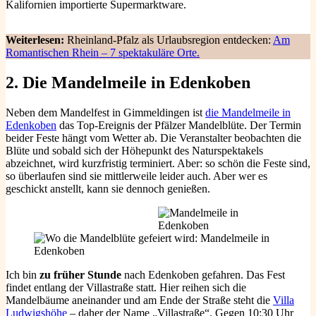
Kalifornien importierte Supermarktware.
Weiterlesen:
Rheinland-Pfalz als Urlaubsregion entdecken:
Am
Romantischen Rhein – 7 spektakuläre Orte.
2. Die Mandelmeile in Edenkoben
Neben dem Mandelfest in Gimmeldingen ist
die Mandelmeile in
Edenkoben
das Top-Ereignis der Pfälzer Mandelblüte. Der Termin
beider Feste hängt vom Wetter ab. Die Veranstalter beobachten die
Blüte und sobald sich der Höhepunkt des Naturspektakels
abzeichnet, wird kurzfristig terminiert. Aber: so schön die Feste sind,
so überlaufen sind sie mittlerweile leider auch. Aber wer es
geschickt anstellt, kann sie dennoch genießen.
Ich bin
zu früher Stunde
nach Edenkoben gefahren. Das Fest
findet entlang der Villastraße statt. Hier reihen sich die
Mandelbäume aneinander und am Ende der Straße steht die
Villa
Ludwigshöhe
– daher der Name „Villastraße“. Gegen 10:30 Uhr