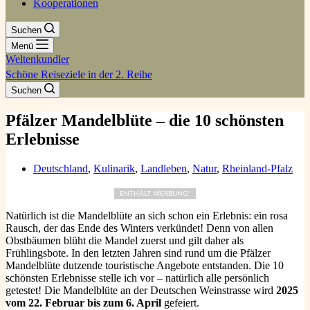
Kooperationen
Suchen
Menü
Weltenkundler
Schöne Reiseziele in der 2. Reihe
Suchen
Pfälzer Mandelblüte – die 10 schönsten
Erlebnisse
Deutschland
,
Kulinarik
,
Landleben
,
Natur
,
Rheinland-Pfalz
ENTHÄLT WERBUNG*
Natürlich ist die Mandelblüte an sich schon ein Erlebnis: ein rosa
Rausch, der das Ende des Winters verkündet! Denn von allen
Obstbäumen blüht die Mandel zuerst und gilt daher als
Frühlingsbote. In den letzten Jahren sind rund um die Pfälzer
Mandelblüte dutzende touristische Angebote entstanden. Die 10
schönsten Erlebnisse stelle ich vor – natürlich alle persönlich
getestet! Die Mandelblüte an der Deutschen Weinstrasse wird
2025
vom 22. Februar bis zum 6. April
gefeiert.