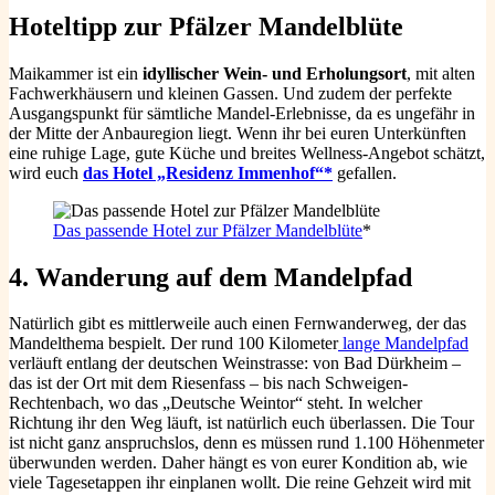
Hoteltipp zur Pfälzer Mandelblüte
Maikammer ist ein
idyllischer Wein- und Erholungsort
, mit alten
Fachwerkhäusern und kleinen Gassen. Und zudem der perfekte
Ausgangspunkt für sämtliche Mandel-Erlebnisse, da es ungefähr in
der Mitte der Anbauregion liegt. Wenn ihr bei euren Unterkünften
eine ruhige Lage, gute Küche und breites Wellness-Angebot schätzt,
wird euch
das Hotel „Residenz Immenhof“*
gefallen.
Das passende Hotel zur Pfälzer Mandelblüte
*
4. Wanderung auf dem Mandelpfad
Natürlich gibt es mittlerweile auch einen Fernwanderweg, der das
Mandelthema bespielt. Der rund 100 Kilometer
lange Mandelpfad
verläuft entlang der deutschen Weinstrasse: von Bad Dürkheim –
das ist der Ort mit dem Riesenfass – bis nach Schweigen-
Rechtenbach, wo das „Deutsche Weintor“ steht. In welcher
Richtung ihr den Weg läuft, ist natürlich euch überlassen. Die Tour
ist nicht ganz anspruchslos, denn es müssen rund 1.100 Höhenmeter
überwunden werden. Daher hängt es von eurer Kondition ab, wie
viele Tagesetappen ihr einplanen wollt. Die reine Gehzeit wird mit