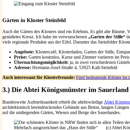
Gärten in Kloster Steinfeld
Auch die Gärten des Klosters sind ein Erlebnis. Es gibt alte Bäume.
gestaltetes Kreuz. Ich habe im verwunschenen
„Garten der Stille“
ti
viele regionale Produkte aus der Eifel. Darunter das Steinfelder Kloste
Angebote:
Klostercafé, Klosterladen, Garten der Stille, Entsp
Preise:
Garten kostenlos, Kurse und Zimmer variieren im Preis
Übernachtungsmöglichkeit:
ja, in zwei verschiedenen Gäste
Adresse:
Hermann-Josef-Straße 4, 53925 Kall-Steinfeld
Auch interessant für Klosterfreunde:
Fünf bedeutende Klöster im
3.) Die Abtei Königsmünster im Sauerland
Bundesweite Aufmerksamkeit erhielt die altehrwürdige
Abtei Königs
architektonisch beeindruckendes Gebäude aus Beton, langen Gängen und
auf die umliegenden Gärten, Wiesen und Berge des Sauerlandes.
Mehrfach ausgezeichnet das „Haus der Stille“ (c) Abtei Kö