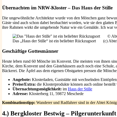
Übernachten im NRW-Kloster –
Das Haus der Stille
Die ungewöhnliche Architektur wurde von den Mönchen ganz bewusst ge
Gäste sind auch schon dabei beobachtet worden, wie sie den glatten B
ihre Rahmen wirkt die umgebende Natur wie ein Gemälde. Ich war v
Das „Haus der Stille“ ist ein beliebter Rückzugsort (c) Abt
Geschäftige Gottesmänner
Heute leben rund 60 Mönche im Konvent. Die meisten von ihnen sind 
Kirche, dem Konvent und den Gästehäusern auch noch eine Schule, an 
Bäckerei. Die Äpfel aus dem eigenen Obstgarten pressen die Mönche j
Angebote:
Klosterladen, Gaststätte mit wechselnden Eintöpfe
Preise/Extra:
die Klosterprodukte können auch online bestellt
Übernachtungsmöglichkeit:
im
Haus der Stille
Adresse:
Klosterberg 11, 59872 Meschede
Kombinationstipp:
Wanderer und Radfahrer sind in der Abtei Köni
4.) Bergkloster Bestwig – Pilgerunterkunft