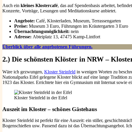
Auch ein
kleines Klostercafé
, das auf Spendenbasis arbeitet, befinde
Konzerte, Vorträge, Lesungen und Meditationskurse anbietet.
Angebote:
Café, Klosterladen, Museum, Terrassengarten
Preise:
Museum 3 Euro, Führungen im Kräutergarten 3 Euro
Übernachtungsmöglichkeit:
nein
Adresse:
Abteiplatz 13, 47475 Kamp-Lintfort
Überblick über alle angebotenen Führungen.
2.) Die schönsten Klöster in NRW – Kloster 
Wäre ich gezwungen,
Kloster Steinfeld
in wenigen Worten zu beschre
Nationalparks Eifel gelegene Kloster blickt auf eine lange Tradition
1923 das Kloster. Errichtete hier ein Gymnasium mit Internat sowie 
Kloster Steinfeld in der Eifel
Auszeit im Kloster – schönes Gästehaus
Kloster Steinfeld ist perfekt für eine Auszeit: ein stiller, geschichtst
Bogenschießen usw. Passend dazu ist das Übernachtungsangebot. Ic