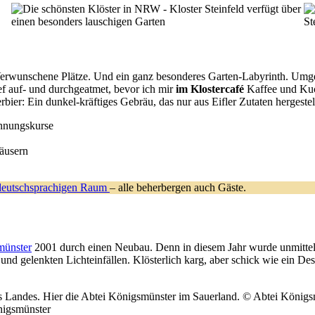
 Verwunschene Plätze. Und ein ganz besonderes Garten-Labyrinth. Umge
ef auf- und durchgeatmet, bevor ich mir
im Klostercafé
Kaffee und Kuch
rbier: Ein dunkel-kräftiges Gebräu, das nur aus Eifler Zutaten hergestel
annungskurse
häusern
 deutschsprachigen Raum
– alle beherbergen auch Gäste.
münster
2001 durch einen Neubau. Denn in diesem Jahr wurde unmitte
 gelenkten Lichteinfällen. Klösterlich karg, aber schick wie ein Desig
nigsmünster