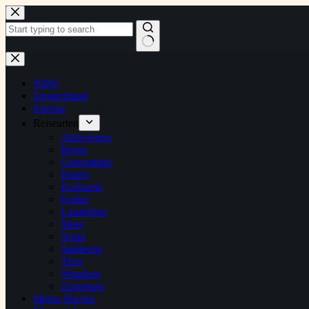
Zum
Inhalt
springen
Keine
Ergebnisse
NRW
Deutschland
Europa
Reisearten
Aktivreisen
Berge
Geheimtipp
Hotels
Kulinarik
Kultur
Landleben
Meer
Natur
Städtetrip
Tiere
Wandern
Zugreisen
Meine Bücher