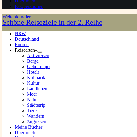
Über mich
Kooperationen
Weltenkundler
Schöne Reiseziele in der 2. Reihe
NRW
Deutschland
Europa
Reisearten
Aktivreisen
Berge
Geheimtipp
Hotels
Kulinarik
Kultur
Landleben
Meer
Natur
Städtetrip
Tiere
Wandern
Zugreisen
Meine Bücher
Über mich