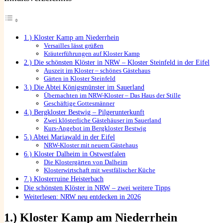
1.) Kloster Kamp am Niederrhein
Versailles lässt grüßen
Kräuterführungen auf Kloster Kamp
2.) Die schönsten Klöster in NRW – Kloster Steinfeld in der Eifel
Auszeit im Kloster – schönes Gästehaus
Gärten in Kloster Steinfeld
3.) Die Abtei Königsmünster im Sauerland
Übernachten im NRW-Kloster – Das Haus der Stille
Geschäftige Gottesmänner
4.) Bergkloster Bestwig – Pilgerunterkunft
Zwei klösterliche Gästehäuser im Sauerland
Kurs-Angebot im Bergkloster Bestwig
5.) Abtei Mariawald in der Eifel
NRW-Kloster mit neuem Gästehaus
6.) Kloster Dalheim in Ostwestfalen
Die Klostergärten von Dalheim
Klosterwirtschaft mit westfälischer Küche
7.) Klosterruine Heisterbach
Die schönsten Klöster in NRW – zwei weitere Tipps
Weiterlesen: NRW neu entdecken in 2026
1.) Kloster Kamp am Niederrhein