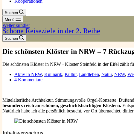
Kooperationen
Suchen
Menü
Weltenkundler
Schöne Reiseziele in der 2. Reihe
Suchen
Die schönsten Klöster in NRW – 7 Rückzug
Die schönsten Klöster in NRW - Kloster Steinfeld in der Eifel zählt fü
Aktiv in NRW
,
Kulinarik
,
Kultur
,
Landleben
,
Natur
,
NRW
,
We
4 Kommentare
Mittelalterliche Architektur. Stimmungsvolle Orgel-Konzerte. Duftend
besonders reich an schönen, geschichtsträchtigen Klöstern.
Entspr
Natürlich habe ich alle persönlich besucht, vor Ort übernachtet, din
Inhaltsverzeichnis