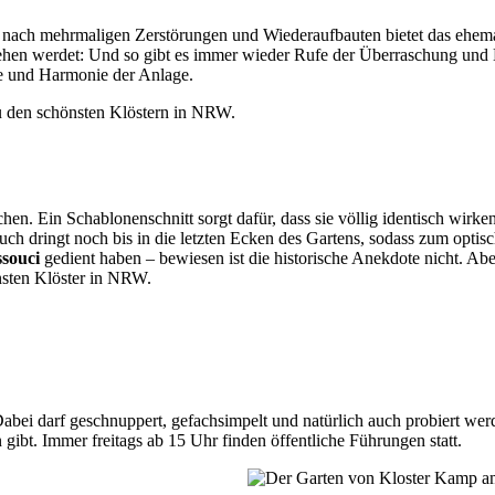
 nach mehrmaligen Zerstörungen und Wiederaufbauten bietet das ehem
r sehen werdet: Und so gibt es immer wieder Rufe der Überraschung u
ie und Harmonie der Anlage.
hen. Ein Schablonenschnitt sorgt dafür, dass sie völlig identisch wir
ch dringt noch bis in die letzten Ecken des Gartens, sodass zum opti
ssouci
gedient haben – bewiesen ist die historische Anekdote nicht. A
önsten Klöster in NRW.
Dabei darf geschnuppert, gefachsimpelt und natürlich auch probiert we
gibt. Immer freitags ab 15 Uhr finden öffentliche Führungen statt.