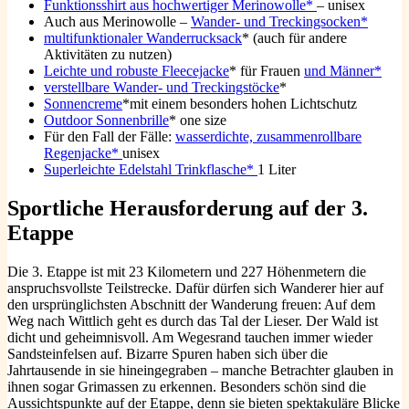
Funktionsshirt aus hochwertiger Merinowolle*
– unisex
Auch aus Merinowolle –
Wander- und Treckingsocken*
multifunktionaler Wanderrucksack
* (auch für andere
Aktivitäten zu nutzen)
Leichte und robuste Fleecejacke
* für Frauen
und Männer*
verstellbare Wander- und Treckingstöcke
*
Sonnencreme
*mit einem besonders hohen Lichtschutz
Outdoor Sonnenbrille
* one size
Für den Fall der Fälle:
wasserdichte, zusammenrollbare
Regenjacke*
unisex
Superleichte Edelstahl Trinkflasche*
1 Liter
Sportliche Herausforderung auf der 3.
Etappe
Die 3. Etappe ist mit 23 Kilometern und 227 Höhenmetern die
anspruchsvollste Teilstrecke. Dafür dürfen sich Wanderer hier auf
den ursprünglichsten Abschnitt der Wanderung freuen: Auf dem
Weg nach Wittlich geht es durch das Tal der Lieser. Der Wald ist
dicht und geheimnisvoll. Am Wegesrand tauchen immer wieder
Sandsteinfelsen auf. Bizarre Spuren haben sich über die
Jahrtausende in sie hineingegraben – manche Betrachter glauben in
ihnen sogar Grimassen zu erkennen. Besonders schön sind die
Aussichtspunkte auf der Etappe, denn sie bieten spektakuläre Blicke