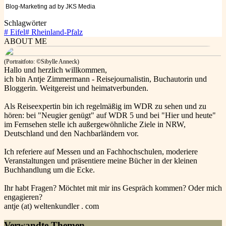
Blog-Marketing ad by JKS Media
Schlagwörter
#
Eifel
#
Rheinland-Pfalz
ABOUT ME
(Portraitfoto: ©Sibylle Anneck)
Hallo und herzlich willkommen,
ich bin Antje Zimmermann - Reisejournalistin, Buchautorin und
Bloggerin. Weitgereist und heimatverbunden.
Als Reiseexpertin bin ich regelmäßig im WDR zu sehen und zu
hören: bei "Neugier genügt" auf WDR 5 und bei "Hier und heute"
im Fernsehen stelle ich außergewöhnliche Ziele in NRW,
Deutschland und den Nachbarländern vor.
Ich referiere auf Messen und an Fachhochschulen, moderiere
Veranstaltungen und präsentiere meine Bücher in der kleinen
Buchhandlung um die Ecke.
Ihr habt Fragen? Möchtet mit mir ins Gespräch kommen? Oder mich
engagieren?
antje (at) weltenkundler . com
Verwandte Themen