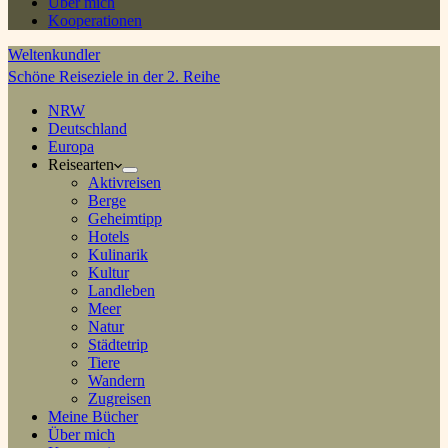
Über mich
Kooperationen
Weltenkundler
Schöne Reiseziele in der 2. Reihe
NRW
Deutschland
Europa
Reisearten
Aktivreisen
Berge
Geheimtipp
Hotels
Kulinarik
Kultur
Landleben
Meer
Natur
Städtetrip
Tiere
Wandern
Zugreisen
Meine Bücher
Über mich