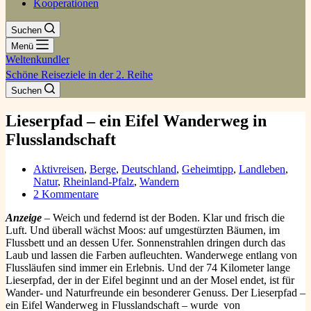
Kooperationen
Suchen
Menü
Weltenkundler
Schöne Reiseziele in der 2. Reihe
Suchen
Lieserpfad – ein Eifel Wanderweg in
Flusslandschaft
Aktivreisen
,
Berge
,
Deutschland
,
Geheimtipp
,
Landleben
,
Natur
,
Rheinland-Pfalz
,
Wandern
2 Kommentare
Anzeige
– Weich und federnd ist der Boden. Klar und frisch die
Luft. Und überall wächst Moos: auf umgestürzten Bäumen, im
Flussbett und an dessen Ufer. Sonnenstrahlen dringen durch das
Laub und lassen die Farben aufleuchten. Wanderwege entlang von
Flussläufen sind immer ein Erlebnis. Und der 74 Kilometer lange
Lieserpfad, der in der Eifel beginnt und an der Mosel endet, ist für
Wander- und Naturfreunde ein besonderer Genuss. Der Lieserpfad –
ein Eifel Wanderweg in Flusslandschaft – wurde von