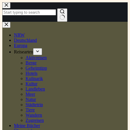
Zum
Inhalt
springen
Keine
Ergebnisse
NRW
Deutschland
Europa
Reisearten
Aktivreisen
Berge
Geheimtipp
Hotels
Kulinarik
Kultur
Landleben
Meer
Natur
Städtetrip
Tiere
Wandern
Zugreisen
Meine Bücher