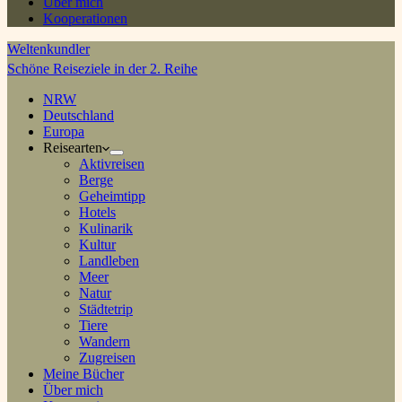
Über mich
Kooperationen
Weltenkundler
Schöne Reiseziele in der 2. Reihe
NRW
Deutschland
Europa
Reisearten
Aktivreisen
Berge
Geheimtipp
Hotels
Kulinarik
Kultur
Landleben
Meer
Natur
Städtetrip
Tiere
Wandern
Zugreisen
Meine Bücher
Über mich