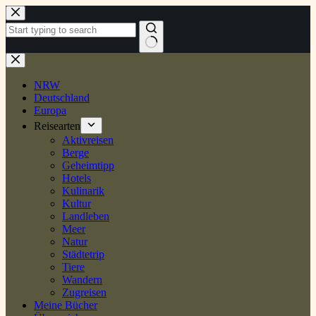
Zum
Inhalt
springen
Keine
Ergebnisse
NRW
Deutschland
Europa
Reisearten
Aktivreisen
Berge
Geheimtipp
Hotels
Kulinarik
Kultur
Landleben
Meer
Natur
Städtetrip
Tiere
Wandern
Zugreisen
Meine Bücher