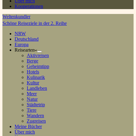
Über mich
Kooperationen
Weltenkundler
Schöne Reiseziele in der 2. Reihe
NRW
Deutschland
Europa
Reisearten
Aktivreisen
Berge
Geheimtipp
Hotels
Kulinarik
Kultur
Landleben
Meer
Natur
Städtetrip
Tiere
Wandern
Zugreisen
Meine Bücher
Über mich