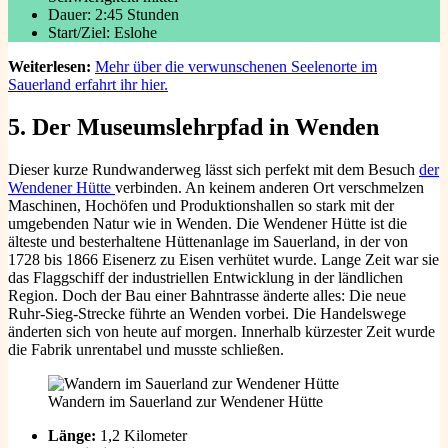
Dauer: 2:45 Stunden
Start/Ziel: Eslohe
Weiterlesen:
Mehr über die verwunschenen Seelenorte im
Sauerland erfahrt ihr hier.
5.
Der Museumslehrpfad in Wenden
Dieser kurze Rundwanderweg lässt sich perfekt mit dem Besuch
der
Wendener Hütte
verbinden. An keinem anderen Ort verschmelzen
Maschinen, Hochöfen und Produktionshallen so stark mit der
umgebenden Natur wie in Wenden. Die Wendener Hütte ist die
älteste und besterhaltene Hüttenanlage im Sauerland, in der von
1728 bis 1866 Eisenerz zu Eisen verhütet wurde. Lange Zeit war sie
das Flaggschiff der industriellen Entwicklung in der ländlichen
Region. Doch der Bau einer Bahntrasse änderte alles: Die neue
Ruhr-Sieg-Strecke führte an Wenden vorbei. Die Handelswege
änderten sich von heute auf morgen. Innerhalb kürzester Zeit wurde
die Fabrik unrentabel und musste schließen.
Wandern im Sauerland zur Wendener Hütte
Länge:
1,2 Kilometer