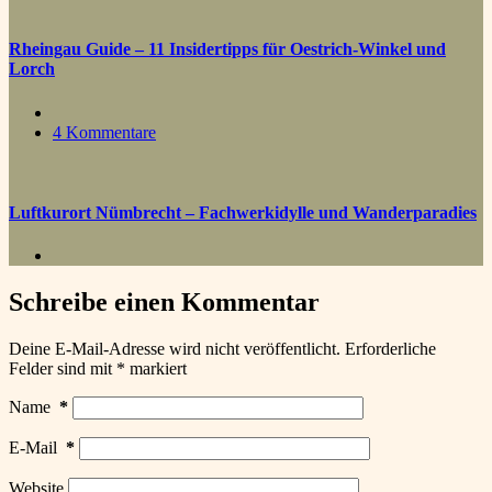
Rheingau Guide – 11 Insidertipps für Oestrich-Winkel und
Lorch
4 Kommentare
Luftkurort Nümbrecht – Fachwerkidylle und Wanderparadies
Schreibe einen Kommentar
Deine E-Mail-Adresse wird nicht veröffentlicht.
Erforderliche
Felder sind mit
*
markiert
Name
*
E-Mail
*
Website