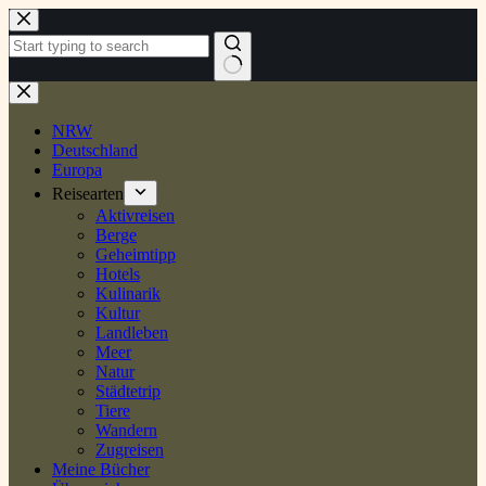
Zum
Inhalt
springen
Keine
Ergebnisse
NRW
Deutschland
Europa
Reisearten
Aktivreisen
Berge
Geheimtipp
Hotels
Kulinarik
Kultur
Landleben
Meer
Natur
Städtetrip
Tiere
Wandern
Zugreisen
Meine Bücher