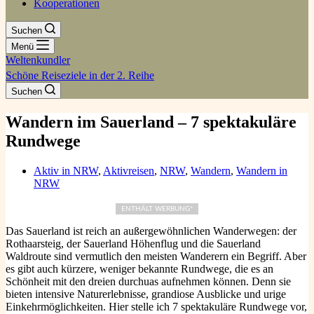
Kooperationen
Suchen
Menü
Weltenkundler
Schöne Reiseziele in der 2. Reihe
Suchen
Wandern im Sauerland – 7 spektakuläre
Rundwege
Aktiv in NRW
,
Aktivreisen
,
NRW
,
Wandern
,
Wandern in
NRW
ENTHÄLT WERBUNG*
Das Sauerland ist reich an außergewöhnlichen Wanderwegen: der
Rothaarsteig, der Sauerland Höhenflug und die Sauerland
Waldroute sind vermutlich den meisten Wanderern ein Begriff. Aber
es gibt auch kürzere, weniger bekannte Rundwege, die es an
Schönheit mit den dreien durchuas aufnehmen können. Denn sie
bieten intensive Naturerlebnisse, grandiose Ausblicke und urige
Einkehrmöglichkeiten. Hier stelle ich 7 spektakuläre Rundwege vor,