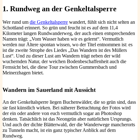
1.
Rundweg an der Genkeltalsperre
Wer rund um
die Genkeltalsperre
wandert, fühlt sich nicht selten an
Schottland erinnert. So grün und feucht ist es auf dem 11,4
Kilometer langen Rundwanderweg, der auch einen entsprechenden
Namen trägt: „Vom Wasser haben wir es gelernt“. Vermutlich
werden nur Ältere spontan wissen, wo der Titel entnommen ist: es
ist die zweite Strophe des Liedes „Das Wandern ist des Müllers
Lust“. Und zu dieser Lust am Wandern trägt neben der wild
wuchernden Natur, der weichen Bodenbeschaffenheit auch die
Fernsicht bei, die diese Tour zwischen Gummersbach und
Meinerzhagen bietet.
Wandern im Sauerland mit Aussicht
An der Genkeltalsperre liegen Buchenwälder, die so grün sind, dass
sie fast künstlich wirken. Bei näherer Betrachtung der Fotos wird
der ein oder andere von euch vermutlich sogar an Photoshop
denken. Tatsächlich ist das Neongrün aber natürlichen Ursprungs.
Und auch der dichte Blätterwald, der die Wanderwege mancherorts
zu Tunneln macht, ist ein ganz typischer Anblick auf dem
Rundweg.