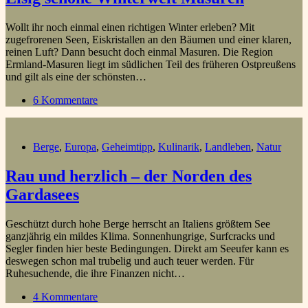
Wollt ihr noch einmal einen richtigen Winter erleben? Mit
zugefrorenen Seen, Eiskristallen an den Bäumen und einer klaren,
reinen Luft? Dann besucht doch einmal Masuren. Die Region
Ermland-Masuren liegt im südlichen Teil des früheren Ostpreußens
und gilt als eine der schönsten…
6 Kommentare
Berge
,
Europa
,
Geheimtipp
,
Kulinarik
,
Landleben
,
Natur
Rau und herzlich – der Norden des
Gardasees
Geschützt durch hohe Berge herrscht an Italiens größtem See
ganzjährig ein mildes Klima. Sonnenhungrige, Surfcracks und
Segler finden hier beste Bedingungen. Direkt am Seeufer kann es
deswegen schon mal trubelig und auch teuer werden. Für
Ruhesuchende, die ihre Finanzen nicht…
4 Kommentare