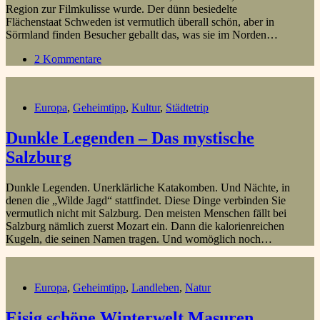
Region zur Filmkulisse wurde. Der dünn besiedelte
Flächenstaat Schweden ist vermutlich überall schön, aber in
Sörmland finden Besucher geballt das, was sie im Norden…
2 Kommentare
Europa
,
Geheimtipp
,
Kultur
,
Städtetrip
Dunkle Legenden – Das mystische
Salzburg
Dunkle Legenden. Unerklärliche Katakomben. Und Nächte, in
denen die „Wilde Jagd“ stattfindet. Diese Dinge verbinden Sie
vermutlich nicht mit Salzburg. Den meisten Menschen fällt bei
Salzburg nämlich zuerst Mozart ein. Dann die kalorienreichen
Kugeln, die seinen Namen tragen. Und womöglich noch…
Europa
,
Geheimtipp
,
Landleben
,
Natur
Eisig schöne Winterwelt Masuren