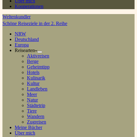
Über mich
Kooperationen
Weltenkundler
Schöne Reiseziele in der 2. Reihe
NRW
Deutschland
Europa
Reisearten
Aktivreisen
Berge
Geheimtipp
Hotels
Kulinarik
Kultur
Landleben
Meer
Natur
Städtetrip
Tiere
Wandern
Zugreisen
Meine Bücher
Über mich