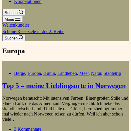
Kooperationen
Suchen
Menü
Weltenkundler
Schöne Reiseziele in der 2. Reihe
Suchen
Europa
Berge
,
Europa
,
Kultur
,
Landleben
,
Meer
,
Natur
,
Städtetrip
Top 5 – meine Lieblingsorte in Norwegen
Norwegen berauscht: Mit intensiven Farben. Einer großen Stille und
klaren Luft, die das Atmen zum Vergnügen macht. Ich liebe das
skandinavische Land! Und hatte das Glück, berufsbedingt immer
mal wieder nach Norwegen reisen zu dürfen. Weil ich aber schon
viele…
3 Kommentare