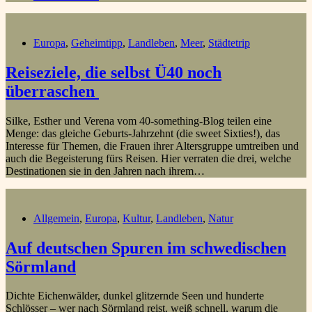
Europa
,
Geheimtipp
,
Landleben
,
Meer
,
Städtetrip
Reiseziele, die selbst Ü40 noch
überraschen
Silke, Esther und Verena vom 40-something-Blog teilen eine
Menge: das gleiche Geburts-Jahrzehnt (die sweet Sixties!), das
Interesse für Themen, die Frauen ihrer Altersgruppe umtreiben und
auch die Begeisterung fürs Reisen. Hier verraten die drei, welche
Destinationen sie in den Jahren nach ihrem…
Allgemein
,
Europa
,
Kultur
,
Landleben
,
Natur
Auf deutschen Spuren im schwedischen
Sörmland
Dichte Eichenwälder, dunkel glitzernde Seen und hunderte
Schlösser – wer nach Sörmland reist, weiß schnell, warum die