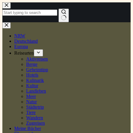
Zum
Inhalt
springen
Keine
Ergebnisse
NRW
Deutschland
Europa
Reisearten
Aktivreisen
Berge
Geheimtipp
Hotels
Kulinarik
Kultur
Landleben
Meer
Natur
Städtetrip
Tiere
Wandern
Zugreisen
Meine Bücher