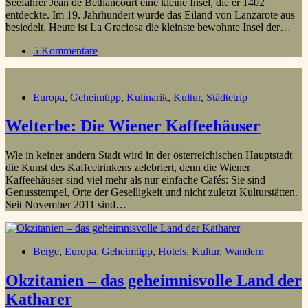
Seefahrer Jean de Béthancourt eine kleine Insel, die er 1402
entdeckte. Im 19. Jahrhundert wurde das Eiland von Lanzarote aus
besiedelt. Heute ist La Graciosa die kleinste bewohnte Insel der…
5 Kommentare
Europa
,
Geheimtipp
,
Kulinarik
,
Kultur
,
Städtetrip
Welterbe: Die Wiener Kaffeehäuser
Wie in keiner andern Stadt wird in der österreichischen Hauptstadt
die Kunst des Kaffeetrinkens zelebriert, denn die Wiener
Kaffeehäuser sind viel mehr als nur einfache Cafés: Sie sind
Genusstempel, Orte der Geselligkeit und nicht zuletzt Kulturstätten.
Seit November 2011 sind…
Berge
,
Europa
,
Geheimtipp
,
Hotels
,
Kultur
,
Wandern
Okzitanien – das geheimnisvolle Land der
Katharer