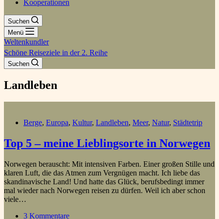
Kooperationen
Suchen
Menü
Weltenkundler
Schöne Reiseziele in der 2. Reihe
Suchen
Landleben
Berge
,
Europa
,
Kultur
,
Landleben
,
Meer
,
Natur
,
Städtetrip
Top 5 – meine Lieblingsorte in Norwegen
Norwegen berauscht: Mit intensiven Farben. Einer großen Stille und
klaren Luft, die das Atmen zum Vergnügen macht. Ich liebe das
skandinavische Land! Und hatte das Glück, berufsbedingt immer
mal wieder nach Norwegen reisen zu dürfen. Weil ich aber schon
viele…
3 Kommentare