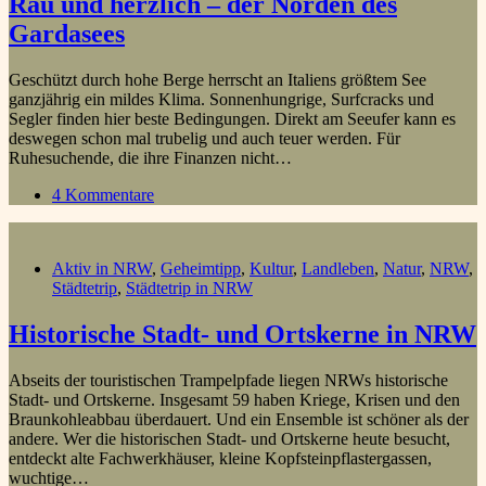
Rau und herzlich – der Norden des
Gardasees
Geschützt durch hohe Berge herrscht an Italiens größtem See
ganzjährig ein mildes Klima. Sonnenhungrige, Surfcracks und
Segler finden hier beste Bedingungen. Direkt am Seeufer kann es
deswegen schon mal trubelig und auch teuer werden. Für
Ruhesuchende, die ihre Finanzen nicht…
4 Kommentare
Aktiv in NRW
,
Geheimtipp
,
Kultur
,
Landleben
,
Natur
,
NRW
,
Städtetrip
,
Städtetrip in NRW
Historische Stadt- und Ortskerne in NRW
Abseits der touristischen Trampelpfade liegen NRWs historische
Stadt- und Ortskerne. Insgesamt 59 haben Kriege, Krisen und den
Braunkohleabbau überdauert. Und ein Ensemble ist schöner als der
andere. Wer die historischen Stadt- und Ortskerne heute besucht,
entdeckt alte Fachwerkhäuser, kleine Kopfsteinpflastergassen,
wuchtige…