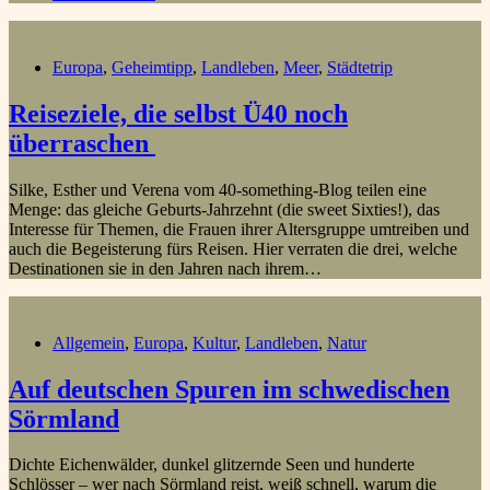
Europa
,
Geheimtipp
,
Landleben
,
Meer
,
Städtetrip
Reiseziele, die selbst Ü40 noch
überraschen
Silke, Esther und Verena vom 40-something-Blog teilen eine
Menge: das gleiche Geburts-Jahrzehnt (die sweet Sixties!), das
Interesse für Themen, die Frauen ihrer Altersgruppe umtreiben und
auch die Begeisterung fürs Reisen. Hier verraten die drei, welche
Destinationen sie in den Jahren nach ihrem…
Allgemein
,
Europa
,
Kultur
,
Landleben
,
Natur
Auf deutschen Spuren im schwedischen
Sörmland
Dichte Eichenwälder, dunkel glitzernde Seen und hunderte
Schlösser – wer nach Sörmland reist, weiß schnell, warum die