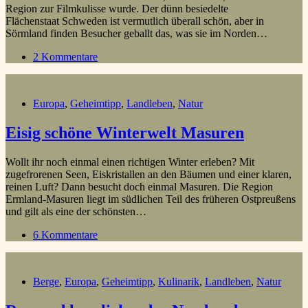
Region zur Filmkulisse wurde. Der dünn besiedelte
Flächenstaat Schweden ist vermutlich überall schön, aber in
Sörmland finden Besucher geballt das, was sie im Norden…
2 Kommentare
Europa
,
Geheimtipp
,
Landleben
,
Natur
Eisig schöne Winterwelt Masuren
Wollt ihr noch einmal einen richtigen Winter erleben? Mit
zugefrorenen Seen, Eiskristallen an den Bäumen und einer klaren,
reinen Luft? Dann besucht doch einmal Masuren. Die Region
Ermland-Masuren liegt im südlichen Teil des früheren Ostpreußens
und gilt als eine der schönsten…
6 Kommentare
Berge
,
Europa
,
Geheimtipp
,
Kulinarik
,
Landleben
,
Natur