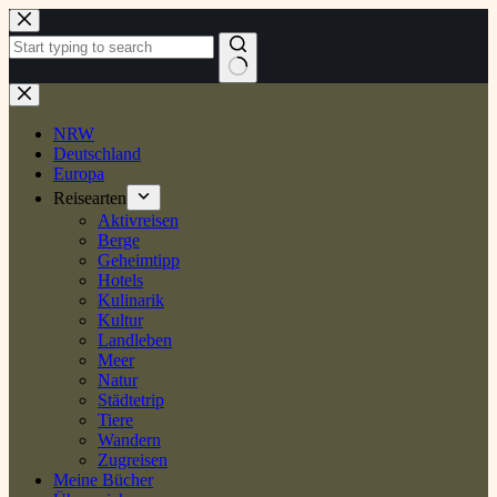
Zum
Inhalt
springen
Keine
Ergebnisse
NRW
Deutschland
Europa
Reisearten
Aktivreisen
Berge
Geheimtipp
Hotels
Kulinarik
Kultur
Landleben
Meer
Natur
Städtetrip
Tiere
Wandern
Zugreisen
Meine Bücher