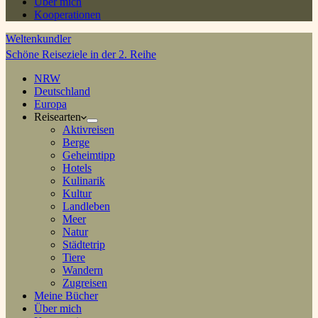
Über mich
Kooperationen
Weltenkundler
Schöne Reiseziele in der 2. Reihe
NRW
Deutschland
Europa
Reisearten
Aktivreisen
Berge
Geheimtipp
Hotels
Kulinarik
Kultur
Landleben
Meer
Natur
Städtetrip
Tiere
Wandern
Zugreisen
Meine Bücher
Über mich