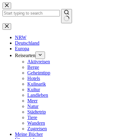
Zum
Inhalt
springen
Keine
Ergebnisse
NRW
Deutschland
Europa
Reisearten
Aktivreisen
Berge
Geheimtipp
Hotels
Kulinarik
Kultur
Landleben
Meer
Natur
Städtetrip
Tiere
Wandern
Zugreisen
Meine Bücher