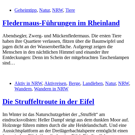
Geheimtipp
,
Natur
,
NRW
,
Tiere
Fledermaus-Führungen im Rheinland
Abendsegler, Zwerg- und Mückenfledermaus. Die ersten Tiere
haben ihre Quartiere verlassen, flitzen über die Baumwipfel und
jagen dicht an der Wasseroberfläche. Aufgeregt zeigen die
Menschen in den nächtlichen Himmel und einander ihre
Entdeckungen: Denn im Schein der mitgebrachten Taschenlampen
sind…
Aktiv in NRW
,
Aktivreisen
,
Berge
,
Landleben
,
Natur
,
NRW
,
Wandern
,
Wandern in NRW
Die Struffeltroute in der Eifel
Im Winter ist das Naturschutzgebiet der „Struffelt“ am
eindrucksvollsten: Heller Dampf steigt aus dem dunklen Moor auf.
Holzstege führen mitten durch die alte Heidelandschaft. Und eine
Aussichtsplattform an der Dreilägerbachtalsperre ermöglicht einen