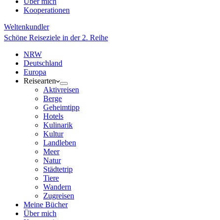
Über mich
Kooperationen
Weltenkundler
Schöne Reiseziele in der 2. Reihe
NRW
Deutschland
Europa
Reisearten
Aktivreisen
Berge
Geheimtipp
Hotels
Kulinarik
Kultur
Landleben
Meer
Natur
Städtetrip
Tiere
Wandern
Zugreisen
Meine Bücher
Über mich